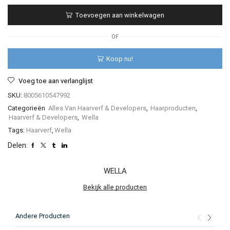
Professionals
Toevoegen aan winkelwagen
–
Color
Touch
OF
–
60ml
Koop nu!
aantal
Voeg toe aan verlanglijst
SKU:
8005610547992
Categorieën
Alles Van Haarverf & Developers
,
Haarproducten
,
Haarverf & Developers
,
Wella
Tags:
Haarverf
,
Wella
Delen:
WELLA
Bekijk alle producten
Andere Producten