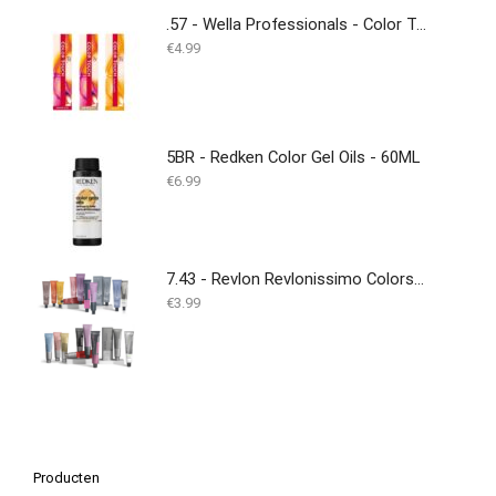
.57 - Wella Professionals - Color Touch - 60ml
€
4.99
5BR - Redken Color Gel Oils - 60ML
€
6.99
7.43 - Revlon Revlonissimo Colorsmetique 60 ml
€
3.99
Producten