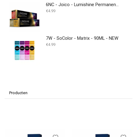
6NC - Joico - Lumishine Permanent Crème - 74 ml
€
4.99
7W - SoColor - Matrix - 90ML - NEW
€
4.99
Producten