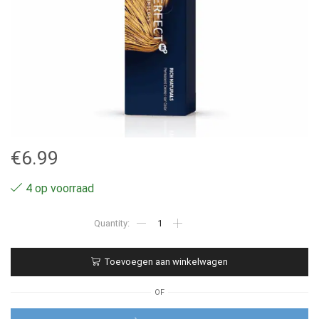
€
6.99
4 op voorraad
44.02
-
Wella
Professionals
Toevoegen aan winkelwagen
–
Koleston
Perfect
OF
–
60ml