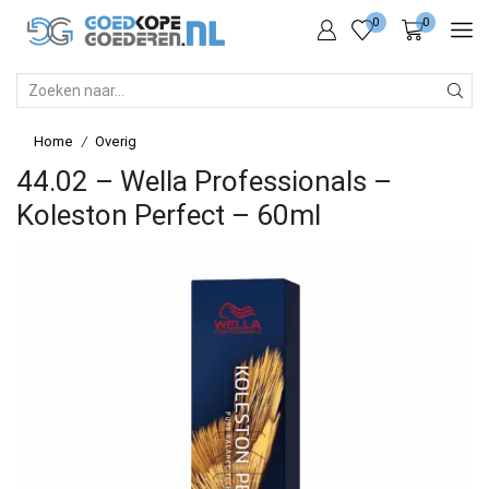
0
0
SEARCH
INPUT
Home
Overig
/
44.02 – Wella Professionals –
Koleston Perfect – 60ml