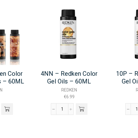
en Color
4NN – Redken Color
10P – R
s – 60ML
Gel Oils – 60ML
Gel O
N
REDKEN
€
6.99
4NN
-
-
n
Redken
Color
Gel