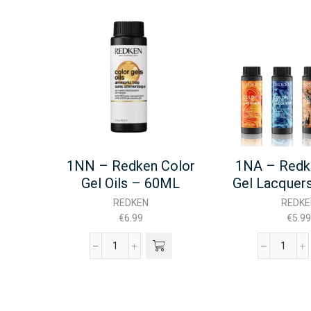
1NN – Redken Color
1NA – Redk
Gel Oils – 60ML
Gel Lacquer
REDKEN
REDKE
€
6.99
€
5.99
1NN
1NA
-
-
Redken
Redke
Color
Color
Gel
Gel