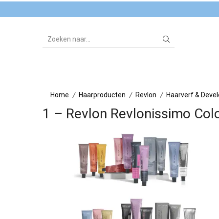
SEARCH
INPUT
Home
Haarproducten
Revlon
Haarverf & Deve
/
/
/
1 – Revlon Revlonissimo Colo