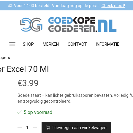
Voor 14:00 besteld.. Vandaag nog op de post!
Check it out!
SHOP
MERKEN
CONTACT
INFORMATIE
lopers
r Excel 70 Ml
€
3.99
Goede staat – kan lichte gebruikssporen bevatten. Volledig f
en zorgvuldig gecontroleerd.
5 op voorraad
1
Toevoegen aan winkelwagen
-