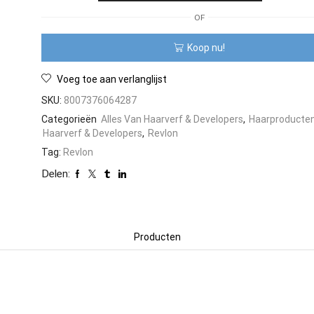
Revlon
OF
Revlonissimo
Color
Koop nu!
Excel
70
ml
Voeg toe aan verlanglijst
aantal
SKU:
8007376064287
Categorieën
Alles Van Haarverf & Developers
,
Haarproducte
Haarverf & Developers
,
Revlon
Tag:
Revlon
Delen:
Producten