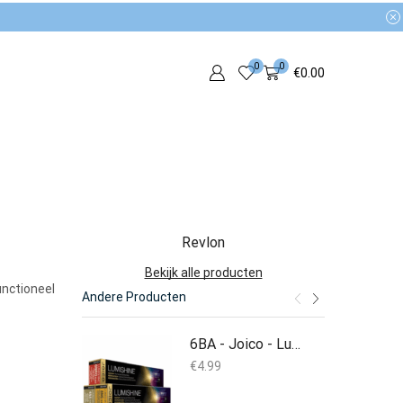
0
0
€
0.00
Revlon
Bekijk alle producten
unctioneel
Andere Producten
6BA - Joico - Lumishine Permanent Crème - 74 ml
€
4.99