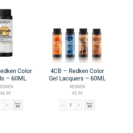
edken Color
4CB – Redken Color
2
ils – 60ML
Gel Lacquers – 60ML
Sh
REDKEN
REDKEN
€
6.99
€
5.99
10P
4CB
-
Redken
Redken
Color
Color
Gel
Gel