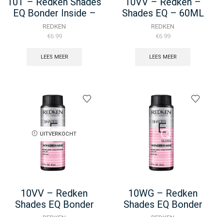
10T – Redken Shades
10VV – Redken –
EQ Bonder Inside –
Shades EQ – 60ML
60ML
REDKEN
REDKEN
€
6.99
€
6.99
LEES MEER
LEES MEER
UITVERKOCHT
10VV – Redken
10WG – Redken
Shades EQ Bonder
Shades EQ Bonder
Inside – 60ML
Inside – 60ML