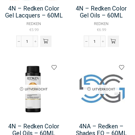
4N – Redken Color
4N – Redken Color
Gel Lacquers – 60ML
Gel Oils – 60ML
REDKEN
REDKEN
€
5.99
€
6.99
4N
4N
-
-
Redken
Redken
Color
Color
Gel
Gel
Lacquers
Oils
-
-
60ML
60ML
UITVERKOCHT
UITVERKOCHT
aantal
aantal
4N – Redken Color
4NA – Redken –
Gel Oils – 60ML
Shades EQ – 60ML