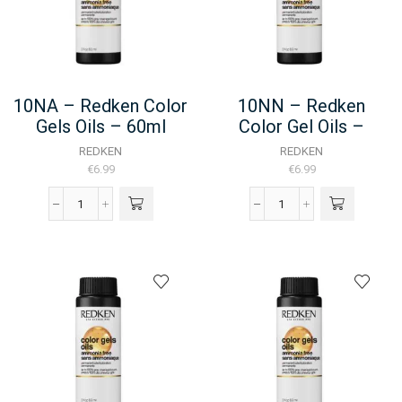
10NA – Redken Color
10NN – Redken
Gels Oils – 60ml
Color Gel Oils –
60ML
REDKEN
REDKEN
€
6.99
€
6.99
10NA
10NN
-
-
Redken
Redken
Color
Color
Gels
Gel
Oils
Oils
-
-
60ml
60ML
aantal
aantal