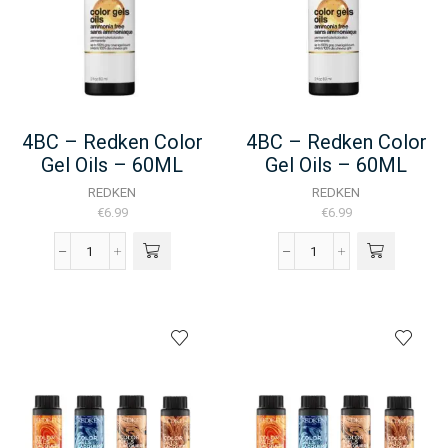
aantal
4BC – Redken Color
4BC – Redken Color
Gel Oils – 60ML
Gel Oils – 60ML
REDKEN
REDKEN
€
6.99
€
6.99
4BC
4BC
-
-
Redken
Redken
Color
Color
Gel
Gel
Oils
Oils
-
-
60ML
60ML
aantal
aantal