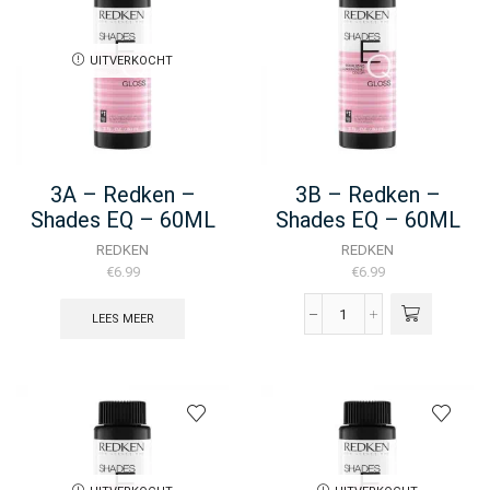
-
60ML
aantal
UITVERKOCHT
3A – Redken –
3B – Redken –
Shades EQ – 60ML
Shades EQ – 60ML
REDKEN
REDKEN
€
6.99
€
6.99
LEES MEER
3B
-
Redken
-
Shades
EQ
-
60ML
aantal