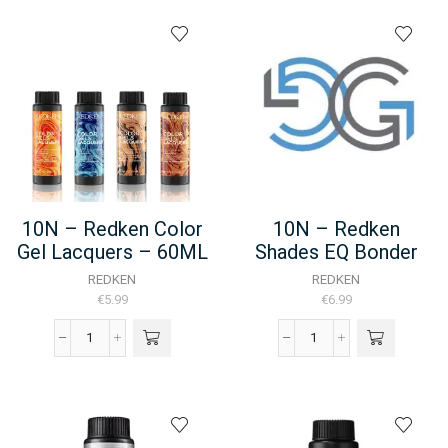
10N – Redken Color
10N – Redken
Gel Lacquers – 60ML
Shades EQ Bonder
Inside – 60ML
REDKEN
REDKEN
€
5.99
€
6.99
10N
10N
-
-
Redken
Redken
Color
Shades
Gel
EQ
Lacquers
Bonder