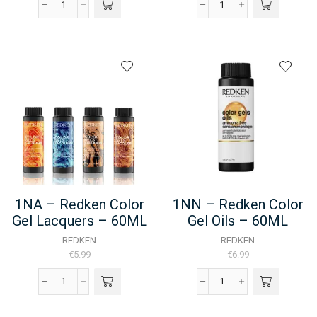
1B
1NA
-
-
Redken
Redken
-
-
Shades
For
EQ
Men
-
-
60ML
Color
aantal
Camo
-
60ML
aantal
1NA – Redken Color
1NN – Redken Color
Gel Lacquers – 60ML
Gel Oils – 60ML
REDKEN
REDKEN
€
5.99
€
6.99
1NA
1NN
-
-
Redken
Redken