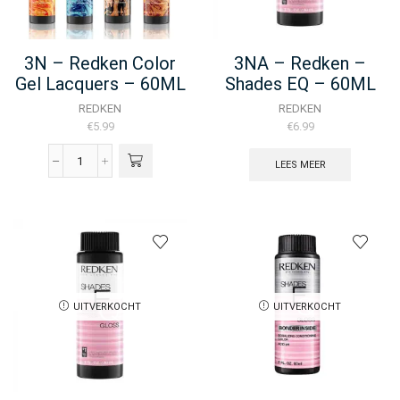
3N – Redken Color
3NA – Redken –
Gel Lacquers – 60ML
Shades EQ – 60ML
REDKEN
REDKEN
€
5.99
€
6.99
LEES MEER
3N
-
Redken
Color
Gel
Lacquers
-
60ML
aantal
UITVERKOCHT
UITVERKOCHT