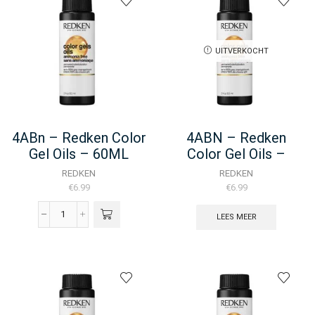
Lacquers
-
60ML
aantal
UITVERKOCHT
4ABn – Redken Color
4ABN – Redken
Gel Oils – 60ML
Color Gel Oils –
60ML
REDKEN
REDKEN
€
6.99
€
6.99
LEES MEER
4ABn
-
Redken
Color
Gel
Oils
-
60ML