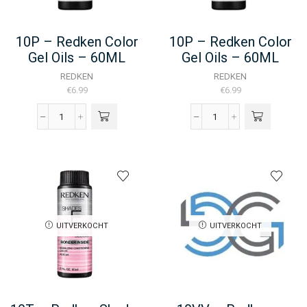
10P – Redken Color
10P – Redken Color
Gel Oils – 60ML
Gel Oils – 60ML
REDKEN
REDKEN
€
6.99
€
6.99
10P
10P
-
-
Redken
Redken
Color
Color
Gel
Gel
Oils
Oils
-
-
60ML
60ML
UITVERKOCHT
UITVERKOCHT
aantal
aantal