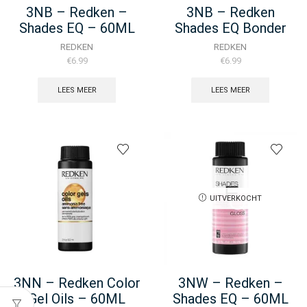
3NB – Redken –
3NB – Redken
Shades EQ – 60ML
Shades EQ Bonder
Inside – 60ML
REDKEN
REDKEN
€
6.99
€
6.99
LEES MEER
LEES MEER
UITVERKOCHT
3NN – Redken Color
3NW – Redken –
Gel Oils – 60ML
Shades EQ – 60ML