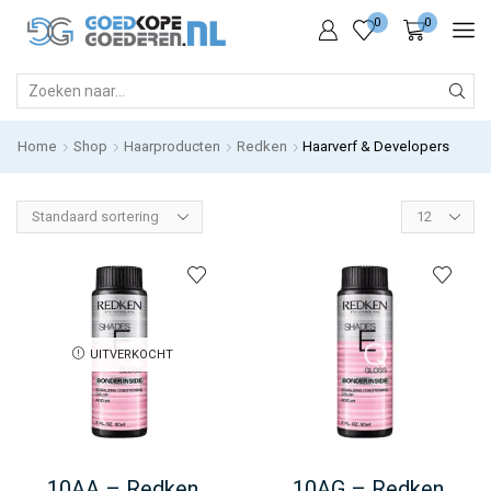
0
0
SEARCH
INPUT
Home
Shop
Haarproducten
Redken
Haarverf & Developers
Products
per
page
UITVERKOCHT
10AA – Redken
10AG – Redken