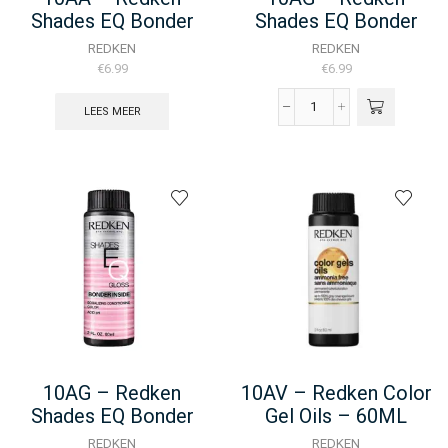
Shades EQ Bonder
Shades EQ Bonder
Inside – 60ML
Inside – 60ML
REDKEN
REDKEN
€
6.99
€
6.99
LEES MEER
10AG
-
Redken
Shades
EQ
Bonder
Inside
-
60ML
aantal
10AG – Redken
10AV – Redken Color
Shades EQ Bonder
Gel Oils – 60ML
Inside – 60ML
REDKEN
REDKEN