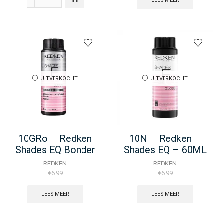
LEES MEER
10G
-
Redken
Shades
EQ
Bonder
Inside
-
60ML
UITVERKOCHT
UITVERKOCHT
aantal
10GRo – Redken
10N – Redken –
Shades EQ Bonder
Shades EQ – 60ML
Inside – 60ML
REDKEN
REDKEN
€
6.99
€
6.99
LEES MEER
LEES MEER