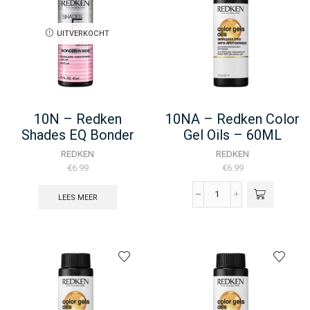
-
Inside
60ML
-
UITVERKOCHT
aantal
60ML
aantal
10N – Redken
10NA – Redken Color
Shades EQ Bonder
Gel Oils – 60ML
Inside – 60ML
REDKEN
REDKEN
€
6.99
€
6.99
LEES MEER
10NA
-
Redken
Color
Gel
Oils
-
60ML
aantal