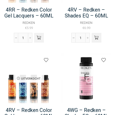
4RR – Redken Color
4RV – Redken –
Gel Lacquers – 60ML
Shades EQ – 60ML
REDKEN
REDKEN
€
5.99
€
6.99
4RR
4RV
-
-
Redken
Redken
Color
-
Gel
Shades
Lacquers
EQ
-
-
60ML
60ML
UITVERKOCHT
aantal
aantal
4RV – Redken Color
4WG – Redken –