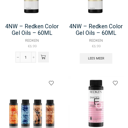
4NW – Redken Color
4NW – Redken Color
Gel Oils – 60ML
Gel Oils – 60ML
REDKEN
REDKEN
€
6.99
€
6.99
LEES MEER
4NW
-
Redken
Color
Gel
Oils
-
60ML
aantal