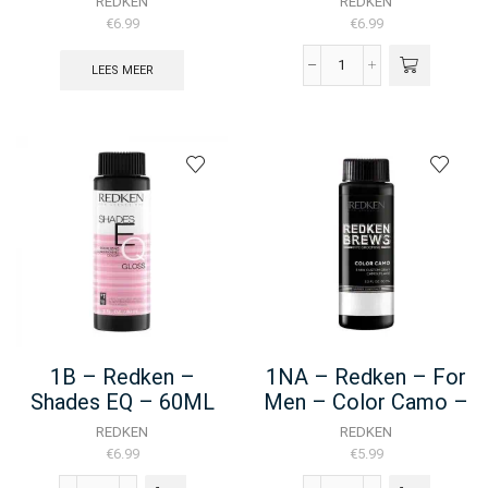
REDKEN
REDKEN
€
6.99
€
6.99
LEES MEER
10WG
-
Redken
Shades
EQ
Bonder
Inside
-
60ML
aantal
1B – Redken –
1NA – Redken – For
Shades EQ – 60ML
Men – Color Camo –
60ML
REDKEN
REDKEN
€
6.99
€
5.99