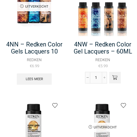
60ML
aantal
UITVERKOCHT
4NN – Redken Color
4NW – Redken Color
Gels Lacquers 10
Gel Lacquers – 60ML
MIN – 60ML
REDKEN
REDKEN
€
6.99
€
5.99
LEES MEER
4NW
-
Redken
Color
Gel
Lacquers
-
60ML
aantal
UITVERKOCHT