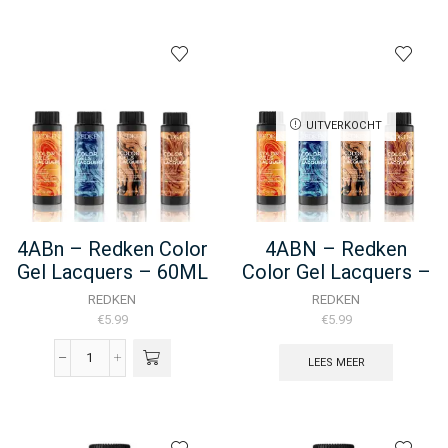
Redken
Redken
Color
Color
Gel
Gel
Oils
Oils
-
-
60ML
60ML
UITVERKOCHT
aantal
aantal
4ABn – Redken Color
4ABN – Redken
Gel Lacquers – 60ML
Color Gel Lacquers –
60ML
REDKEN
REDKEN
€
5.99
€
5.99
LEES MEER
4ABn
-
Redken
Color
Gel