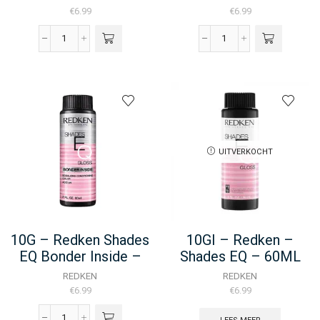
€
6.99
€
6.99
10AG
10AV
-
-
Redken
Redken
Shades
Color
EQ
Gel
Bonder
Oils
Inside
-
-
60ML
UITVERKOCHT
60ML
aantal
aantal
10G – Redken Shades
10GI – Redken –
EQ Bonder Inside –
Shades EQ – 60ML
60ML
REDKEN
REDKEN
€
6.99
€
6.99