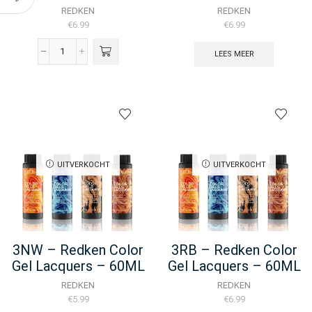
REDKEN
REDKEN
€
6.99
€
6.99
LEES MEER
3NN
-
Redken
Color
Gel
Oils
-
60ML
aantal
UITVERKOCHT
UITVERKOCHT
3NW – Redken Color
3RB – Redken Color
Gel Lacquers – 60ML
Gel Lacquers – 60ML
REDKEN
REDKEN
€
5.99
€
6.99