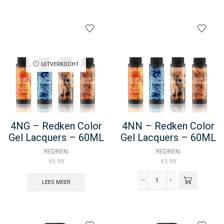
Redken
Redken
Color
Color
Gel
Gel
Oils
Oils
-
-
60ML
60ML
UITVERKOCHT
aantal
aantal
4NG – Redken Color
4NN – Redken Color
Gel Lacquers – 60ML
Gel Lacquers – 60ML
REDKEN
REDKEN
€
6.99
€
5.99
LEES MEER
4NN
-
Redken
Color
Gel