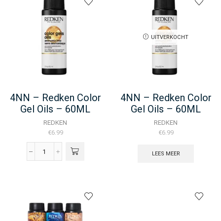
Lacquers
-
60ML
aantal
UITVERKOCHT
4NN – Redken Color
4NN – Redken Color
Gel Oils – 60ML
Gel Oils – 60ML
REDKEN
REDKEN
€
6.99
€
6.99
LEES MEER
4NN
-
Redken
Color
Gel
Oils
-