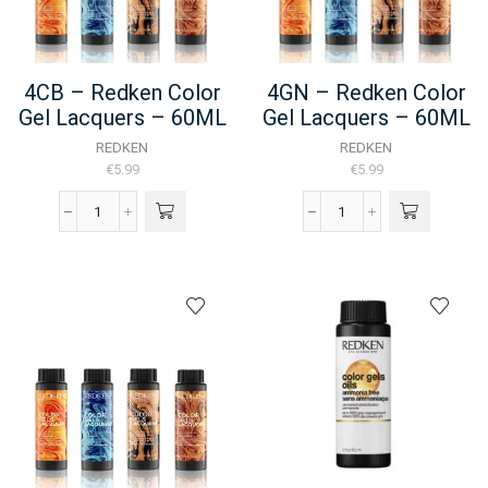
4CB – Redken Color
4GN – Redken Color
Gel Lacquers – 60ML
Gel Lacquers – 60ML
REDKEN
REDKEN
€
5.99
€
5.99
4CB
4GN
-
-
Redken
Redken
Color
Color
Gel
Gel
Lacquers
Lacquers
-
-
60ML
60ML
aantal
aantal