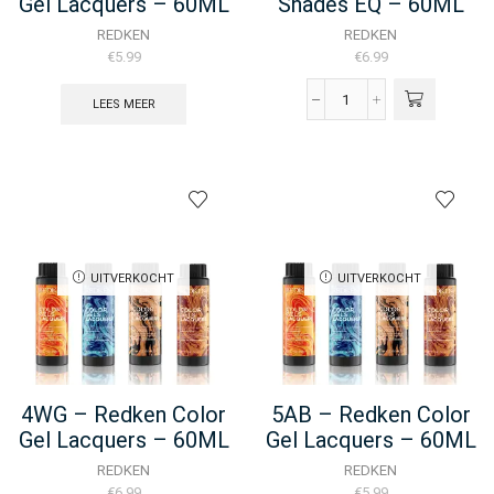
Gel Lacquers – 60ML
Shades EQ – 60ML
REDKEN
REDKEN
€
5.99
€
6.99
LEES MEER
4WG
-
Redken
-
Shades
EQ
-
60ML
aantal
UITVERKOCHT
UITVERKOCHT
4WG – Redken Color
5AB – Redken Color
Gel Lacquers – 60ML
Gel Lacquers – 60ML
REDKEN
REDKEN
€
6.99
€
5.99