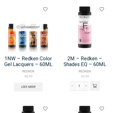
Color
Color
Gel
Gel
Lacquers
Oils
-
-
60ML
60ML
UITVERKOCHT
aantal
aantal
1NW – Redken Color
2M – Redken –
Gel Lacquers – 60ML
Shades EQ – 60ML
REDKEN
REDKEN
€
6.99
€
6.99
LEES MEER
2M
-
Redken
-
Shades
EQ