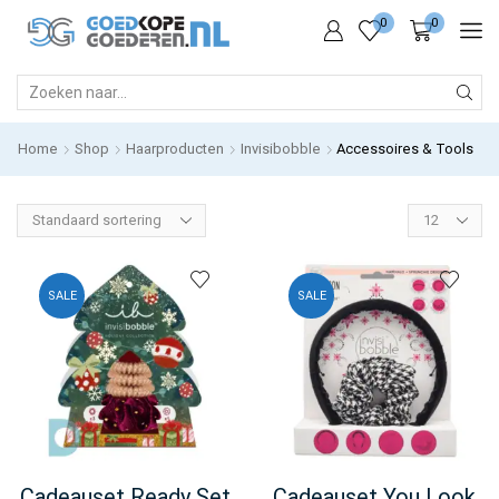
0
0
SEARCH
INPUT
Home
Shop
Haarproducten
Invisibobble
Accessoires & Tools
Products
per
page
SALE
SALE
Cadeauset Ready Set
Cadeauset You Look