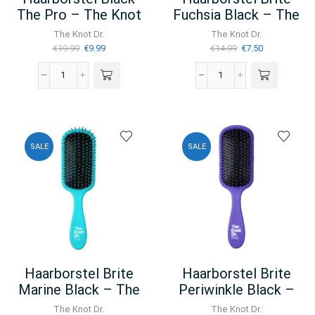
The Pro – The Knot
Fuchsia Black – The
Dr.
Knot Dr.
The Knot Dr.
The Knot Dr.
Oorspronkelijke
Huidige
Oorspronkelijke
Huidige
€
19.99
€
9.99
€
14.99
€
7.50
prijs
prijs
prijs
prijs
was:
is:
was:
is:
Haarborstel
Haarborstel
€19.99.
€9.99.
€14.99.
€7.50.
Black
Brite
The
Fuchsia
Pro
Black
-
-
SALE
SALE
The
The
Knot
Knot
Dr.
Dr.
aantal
aantal
Haarborstel Brite
Haarborstel Brite
Marine Black – The
Periwinkle Black –
Knot Dr.
The Knot Dr.
The Knot Dr.
The Knot Dr.