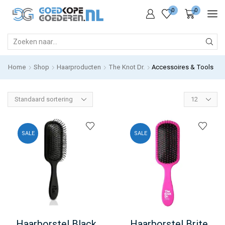
0
0
SEARCH
INPUT
Home
Shop
Haarproducten
The Knot Dr.
Accessoires & Tools
Products
per
page
SALE
SALE
Haarborstel Black
Haarborstel Brite