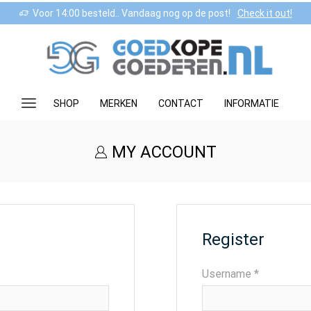
Voor 14:00 besteld.. Vandaag nog op de post!
Check it out!
SHOP
MERKEN
CONTACT
INFORMATIE
MY ACCOUNT
Register
Required
Username
*