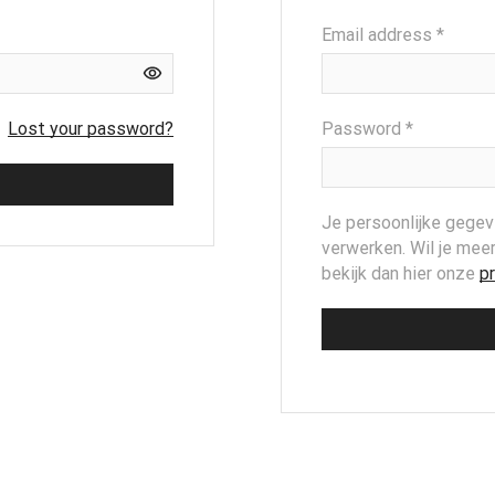
Requi
Email address
*
Required
Lost your password?
Password
*
Je persoonlijke gegev
verwerken. Wil je mee
bekijk dan hier onze
p