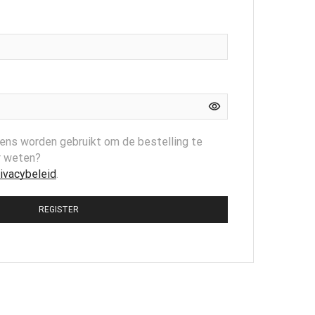
red
ens worden gebruikt om de bestelling te
r weten?
rivacybeleid
.
REGISTER