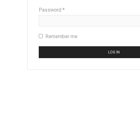
Required
Password
*
Remember me
LOG IN