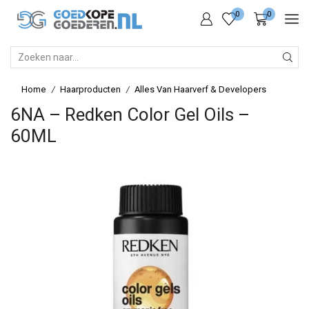
0
0
SEARCH
INPUT
Home
Haarproducten
Alles Van Haarverf & Developers
/
/
6NA – Redken Color Gel Oils –
60ML