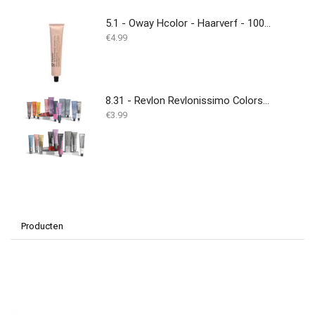
5.1 - Oway Hcolor - Haarverf - 100ML
€
4.99
8.31 - Revlon Revlonissimo Colorsmetique 60 ml
€
3.99
Producten