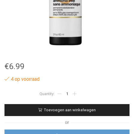
€
6.99
4 op voorraad
6NA
-
Redken
Color
Toevoegen aan winkelwagen
Gel
Oils
–
OF
60ML
aantal