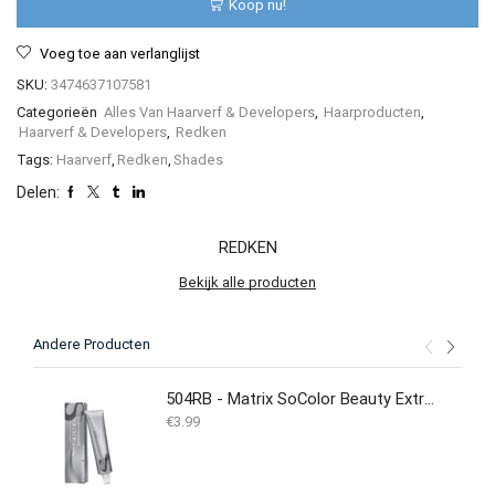
Koop nu!
Voeg toe aan verlanglijst
SKU:
3474637107581
Categorieën
Alles Van Haarverf & Developers
,
Haarproducten
,
Haarverf & Developers
,
Redken
Tags:
Haarverf
,
Redken
,
Shades
Delen:
REDKEN
Bekijk alle producten
Andere Producten
504RB - Matrix SoColor Beauty Extra Coverage 90ML
€
3.99