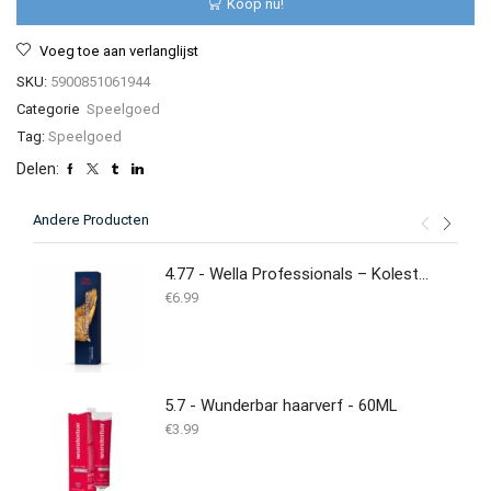
Koop nu!
Voeg toe aan verlanglijst
SKU:
5900851061944
Categorie
Speelgoed
Tag:
Speelgoed
Delen:
Andere Producten
4.77 - Wella Professionals – Koleston Perfect – 60ml
€
6.99
5.7 - Wunderbar haarverf - 60ML
€
3.99