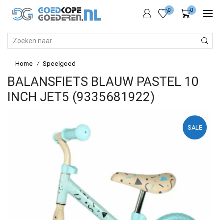
0
0
SEARCH
INPUT
Home
Speelgoed
/
BALANSFIETS BLAUW PASTEL 10
INCH JET5 (9335681922)
SALE