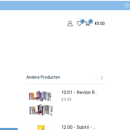
0
0
€
0.00
Andere Producten
10.01 - Revlon Revlonissimo Color Excel 70 ml
€
3.99
12.00 - Subtil - Color - Crème Colorante - 60 ml