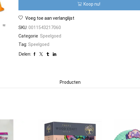
Koop nu!
aantal
Voeg toe aan verlanglijst
SKU:
0011543217060
Categorie
Speelgoed
Tag:
Speelgoed
Delen:
Producten