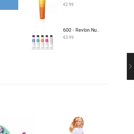
€
2.99
600 - Revlon Nutri Color 100 ml
€
3.99