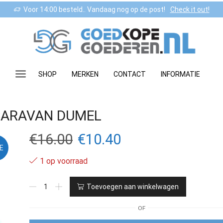
Voor 14:00 besteld.. Vandaag nog op de post!
Check it out!
SHOP
MERKEN
CONTACT
INFORMATIE
CARAVAN DUMEL
Oorspronkelijke
Huidige
€
16.00
€
10.40
E
prijs
prijs
1 op voorraad
was:
is:
ROADRIPPERS
Toevoegen aan winkelwagen
BEETLE
€16.00.
€10.40.
met
OF
CARAVAN
DUMEL