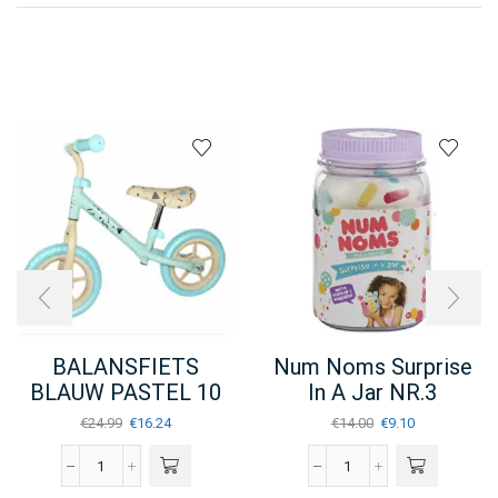
BALANSFIETS
Num Noms Surprise
BLAUW PASTEL 10
In A Jar NR.3
INCH JET5
Oorspronkelijke
Huidige
Oorspronkelijke
Huidige
€
24.99
€
16.24
€
14.00
€
9.10
(9335681922)
prijs
prijs
prijs
prijs
was:
is:
was:
is:
BALANSFIETS
Num
€24.99.
€16.24.
€14.00.
€9.10.
BLAUW
Noms