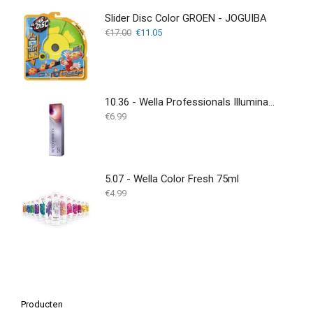
Slider Disc Color GROEN - JOGUIBA
Oorspronkelijke
Huidige
€
17.00
€
11.05
prijs
prijs
was:
is:
€17.00.
€11.05.
10.36 - Wella Professionals Illumina Color - 60ml
€
6.99
5.07 - Wella Color Fresh 75ml
€
4.99
Producten