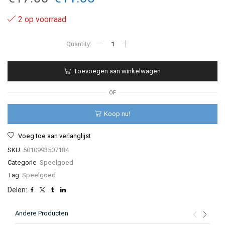
prijs
prijs
2 op voorraad
was:
is:
Transformers
Cyberverse
€17.00.
€11.05.
Warrior
Class
Toevoegen aan winkelwagen
-
Actiefiguur
aantal
OF
Koop nu!
Voeg toe aan verlanglijst
SKU:
5010993507184
Categorie
Speelgoed
Tag:
Speelgoed
Delen:
Andere Producten