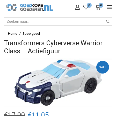
0
0
SEARCH
INPUT
Home
Speelgoed
/
Transformers Cyberverse Warrior
Class – Actiefiguur
SALE
Oorspronkelijke
Huidige
€
17.00
€
11.05