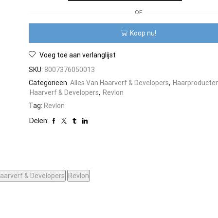
Revlon
OF
Color
Sublime
Koop nu!
75
ml
aantal
Voeg toe aan verlanglijst
SKU:
8007376050013
Categorieën
Alles Van Haarverf & Developers
,
Haarproducte
Haarverf & Developers
,
Revlon
Tag:
Revlon
Delen:
aarverf & Developers
Revlon