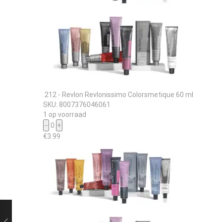
.212 - Revlon Revlonissimo Colorsmetique 60 ml
SKU: 8007376046061
1 op voorraad
−
0
+
€
3.99