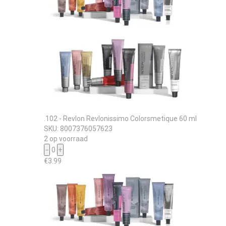
.102 - Revlon Revlonissimo Colorsmetique 60 ml
SKU: 8007376057623
2 op voorraad
−
0
+
€
3.99