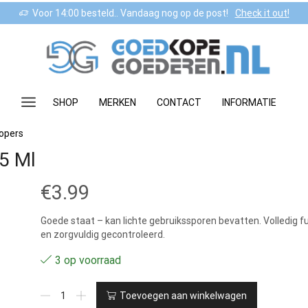
Voor 14:00 besteld.. Vandaag nog op de post!
Check it out!
SHOP
MERKEN
CONTACT
INFORMATIE
lopers
75 Ml
€
3.99
Goede staat – kan lichte gebruikssporen bevatten. Volledig f
en zorgvuldig gecontroleerd.
3 op voorraad
3.0
Toevoegen aan winkelwagen
-