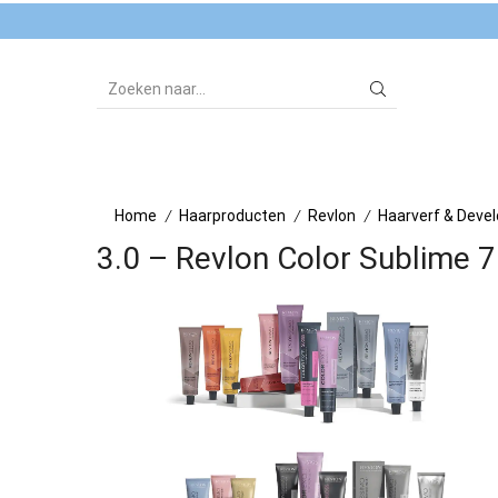
SEARCH
INPUT
Home
Haarproducten
Revlon
Haarverf & Deve
/
/
/
3.0 – Revlon Color Sublime 