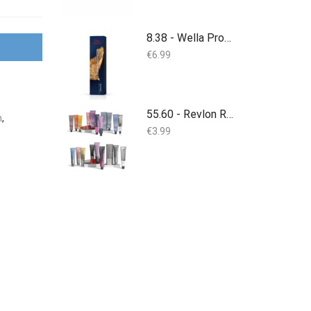
8.38 - Wella Professionals - Koleston Perfect - 60ml
€
6.99
55.60 - Revlon Revlonissimo Colorsmetique 60 ml
n
,
€
3.99