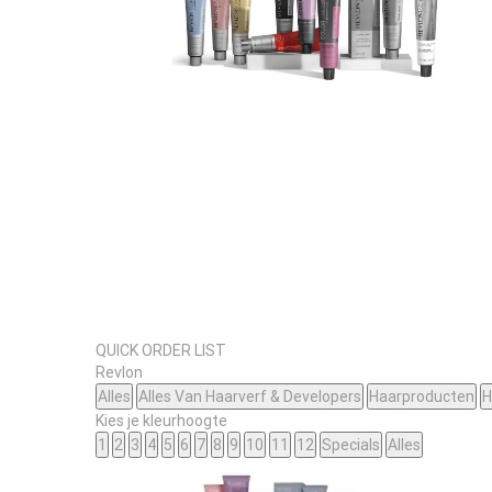
QUICK ORDER LIST
Revlon
Alles
Alles Van Haarverf & Developers
Haarproducten
H
Kies je kleurhoogte
1
2
3
4
5
6
7
8
9
10
11
12
Specials
Alles