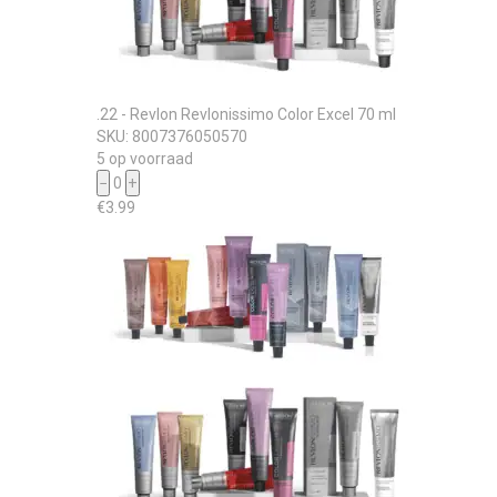
.22 - Revlon Revlonissimo Color Excel 70 ml
SKU: 8007376050570
5 op voorraad
−
0
+
€
3.99