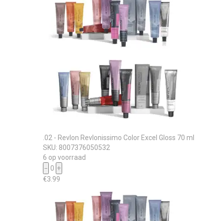
.02 - Revlon Revlonissimo Color Excel Gloss 70 ml
SKU: 8007376050532
6 op voorraad
−
0
+
€
3.99