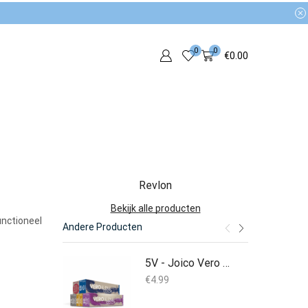
0
0
€
0.00
Revlon
Bekijk alle producten
unctioneel
Andere Producten
5V - Joico Vero K-Pak - Haarverf
€
4.99