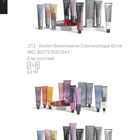
.212 - Revlon Revlonissimo Colorsmetique 60 ml
SKU: 8007376057661
6 op voorraad
−
0
+
€
3.99