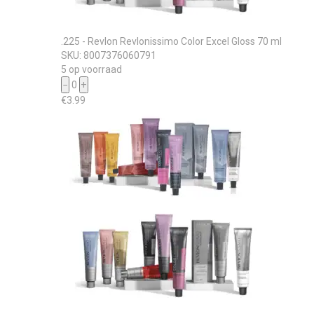
.225 - Revlon Revlonissimo Color Excel Gloss 70 ml
SKU: 8007376060791
5 op voorraad
−
0
+
€
3.99