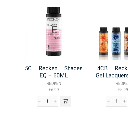
5C – Redken – Shades
4CB – Redk
EQ – 60ML
Gel Lacquer
REDKEN
REDKE
€
6.99
€
5.99
5C
4CB
-
-
Redken
Redke
-
Color
Shades
Gel