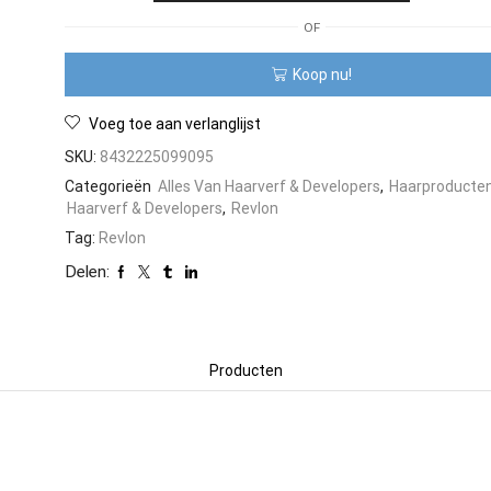
Revlon
OF
Revlonissimo
Colorsmetique
Koop nu!
60
ml
aantal
Voeg toe aan verlanglijst
SKU:
8432225099095
Categorieën
Alles Van Haarverf & Developers
,
Haarproducte
Haarverf & Developers
,
Revlon
Tag:
Revlon
Delen:
Producten