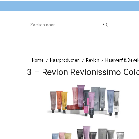
SEARCH
INPUT
Home
Haarproducten
Revlon
Haarverf & Deve
/
/
/
3 – Revlon Revlonissimo Col