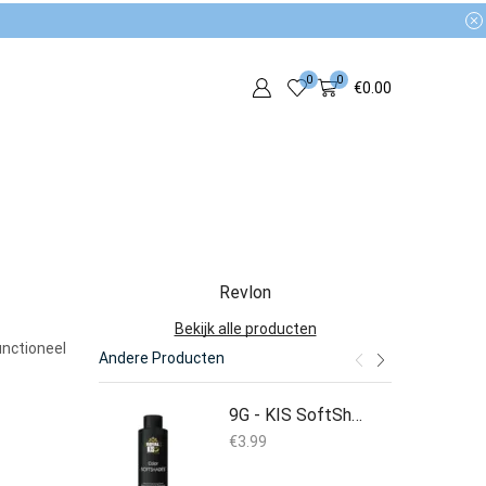
0
0
€
0.00
Revlon
Bekijk alle producten
unctioneel
Andere Producten
9G - KIS SoftShades 100ML
€
3.99