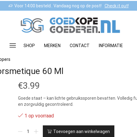
Voor 14:00 besteld.. Vandaag nog op de post!
Check it out!
SHOP
MERKEN
CONTACT
INFORMATIE
lopers
orsmetique 60 Ml
€
3.99
Goede staat – kan lichte gebruikssporen bevatten. Volledig f
en zorgvuldig gecontroleerd.
1 op voorraad
3
Toevoegen aan winkelwagen
-