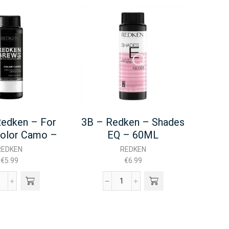
edken – For
3B – Redken – Shades
10G 
olor Camo –
EQ – 60ML
EQ 
60ML
REDKEN
REDKEN
€
5.99
€
6.99
1NA
3B
-
Redken
Redken
-
For
Shades