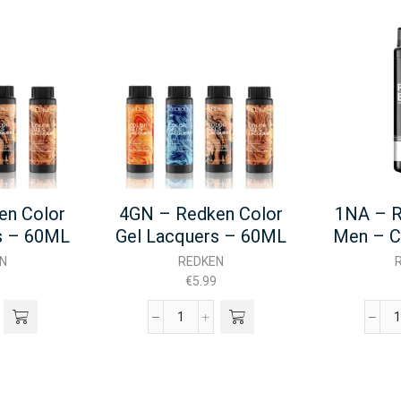
en Color
4GN – Redken Color
1NA – R
s – 60ML
Gel Lacquers – 60ML
Men – C
N
REDKEN
€
5.99
4GN
-
-
n
Redken
Color
-
Gel