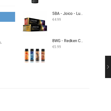
5BA - Joico - Lumishine Permanent Crème - 74 ml
€
4.99
8WG - Redken Color Gel Lacquers - 60ML
n
,
€
5.99