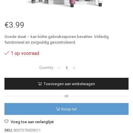
€
3.99
Goede staat – kan lichte gebruikssporen bevatten. Volledig
functioneel en zorgvuldig gecontroleerd.
1 op voorraad
10
-
Revlon
Color
Toevoegen aan winkelwagen
Sublime
75
ml
OF
aantal
Koop nu!
Voeg toe aan verlanglijst
SKU:
8007376009011