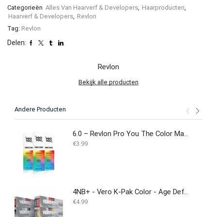
Categorieën
Alles Van Haarverf & Developers
,
Haarproducten
,
Haarverf & Developers
,
Revlon
Tag:
Revlon
Delen:
Revlon
Bekijk alle producten
Andere Producten
6.0 – Revlon Pro You The Color Maker 90 ml
€
3.99
4NB+ - Vero K-Pak Color - Age Defy - Haarverf
€
4.99