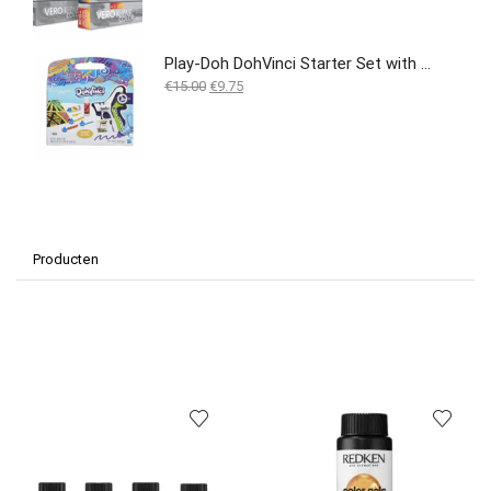
Play-Doh DohVinci Starter Set with Drawing Tips
Oorspronkelijke
Huidige
€
15.00
€
9.75
prijs
prijs
was:
is:
€15.00.
€9.75.
Producten