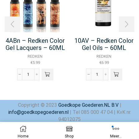
4ABn – Redken Color
10AV – Redken Color
Gel Lacquers – 60ML
Gel Oils – 60ML
REDKEN
REDKEN
€
5.99
€
6.99
4ABn
10AV
-
-
Redken
Redken
Color
Color
Gel
Gel
Copyright © 2023
Goedkope Goederen.NL B.V
|
Lacquers
Oils
info@goedkopegoederen.nl
| Tel 085 000 47 04 | KvK nr.
-
-
60ML
60ML
94012075
aantal
aantal
Home
Shop
Meer...