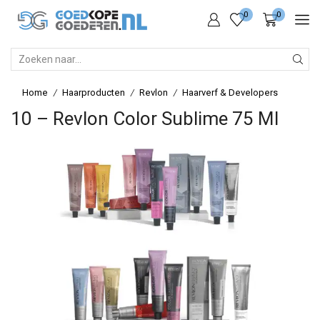
0
0
SEARCH
INPUT
Home
Haarproducten
Revlon
Haarverf & Developers
/
/
/
10 – Revlon Color Sublime 75 Ml