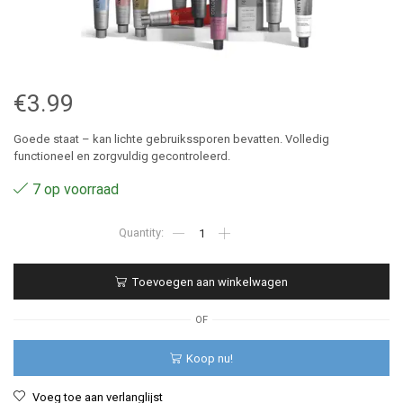
€
3.99
Goede staat – kan lichte gebruikssporen bevatten. Volledig
functioneel en zorgvuldig gecontroleerd.
7 op voorraad
1
-
Revlon
Revlonissimo
Toevoegen aan winkelwagen
Colorsmetique
60
ml
OF
aantal
Koop nu!
Voeg toe aan verlanglijst