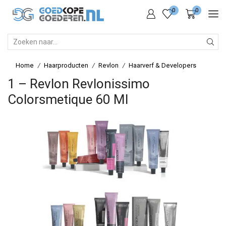
0
0
SEARCH
INPUT
Home
Haarproducten
Revlon
Haarverf & Developers
/
/
/
1 – Revlon Revlonissimo
Colorsmetique 60 Ml