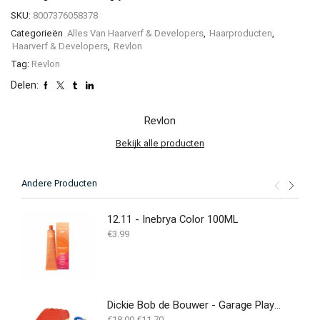
SKU:
8007376058378
Categorieën
Alles Van Haarverf & Developers
,
Haarproducten
,
Haarverf & Developers
,
Revlon
Tag:
Revlon
Delen:
Revlon
Bekijk alle producten
Andere Producten
12.11 - Inebrya Color 100ML
€
3.99
Dickie Bob de Bouwer - Garage Playset
Oorspronkelijke
Huidige
€
18.00
€
11.70