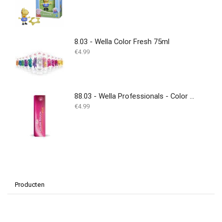
prijs
prijs
was:
is:
€12.50.
€8.13.
8.03 - Wella Color Fresh 75ml
€
4.99
88.03 - Wella Professionals - Color Touch Plus - 60ml
€
4.99
Producten