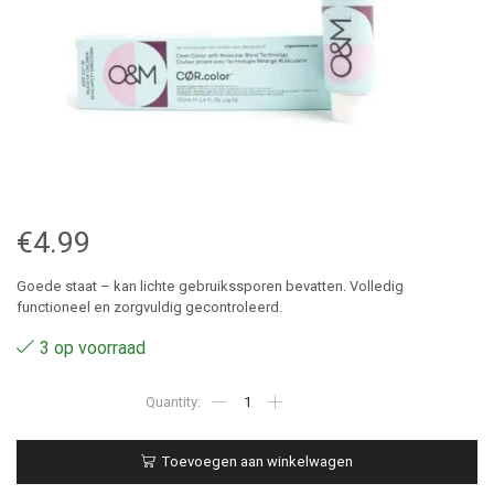
€
4.99
Goede staat – kan lichte gebruikssporen bevatten. Volledig
functioneel en zorgvuldig gecontroleerd.
3 op voorraad
10.67
-
O&M
Original
Toevoegen aan winkelwagen
Mineral
Hair