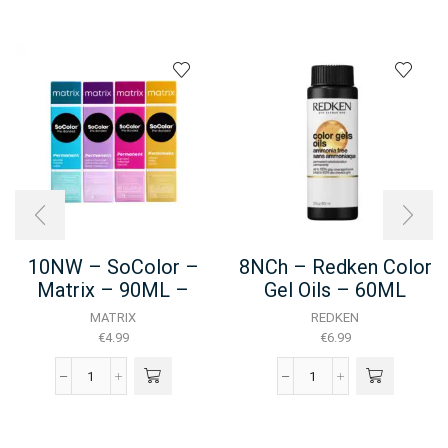
10NW – SoColor –
8NCh – Redken Color
Matrix – 90ML –
Gel Oils – 60ML
NEW
MATRIX
REDKEN
€
4.99
€
6.99
10NW
8NCh
-
-
SoColor
Redken
-
Color