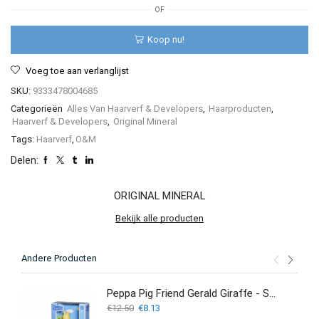
Colouring
OF
Cream
–
Koop nu!
100ML
aantal
Voeg toe aan verlanglijst
SKU:
9333478004685
Categorieën
Alles Van Haarverf & Developers
,
Haarproducten
,
Haarverf & Developers
,
Original Mineral
Tags:
Haarverf
,
O&M
Delen:
ORIGINAL MINERAL
Bekijk alle producten
Andere Producten
Peppa Pig Friend Gerald Giraffe - Speelfiguren set - 6 cm
Oorspronkelijke
Huidige
€
12.50
€
8.13