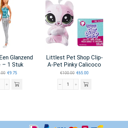
n Een Glanzend
Littlest Pet Shop Clip-
Tref
 – 1 Stuk
A-Pet Pinky Calicoco
Zol
Oorspronkelijke
Huidige
Oorspronkelijke
Huidige
.00
€
9.75
€
100.00
€
65.00
prijs
prijs
prijs
prijs
was:
is:
was:
is:
teffi
Littlest
€15.00.
€9.75.
€100.00.
€65.00.
n
Pet
een
Shop
glanzend
Clip-
pakje
a-
Pet
1
Pinky