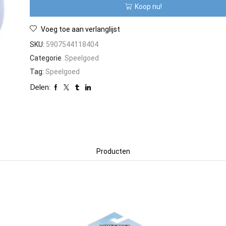
Koop nu!
IN
1
aantal
Voeg toe aan verlanglijst
SKU:
5907544118404
Categorie
Speelgoed
Tag:
Speelgoed
Delen:
Producten