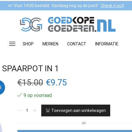
Voor 14:00 besteld.. Vandaag nog op de post!
Check it out!
SHOP
MERKEN
CONTACT
INFORMATIE
 SPAARPOT IN 1
Oorspronkelijke
Huidige
€
15.00
€
9.75
E
prijs
prijs
9 op voorraad
was:
is:
VOER
Toevoegen aan winkelwagen
DE
€15.00.
€9.75.
VOGELBEESTEN
OF
EN
SPAARPOT