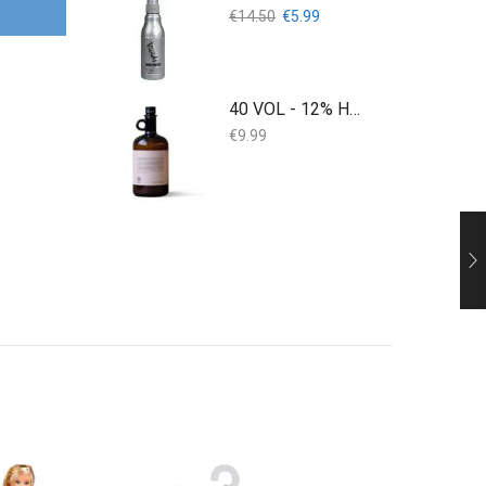
Oorspronkelijke
Huidige
€
14.50
€
5.99
prijs
prijs
was:
is:
€14.50.
€5.99.
40 VOL - 12% Hcatalyst 900ML
€
9.99