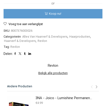
Color
OF
Maker
90
Koop nu!
ml
aantal
Voeg toe aan verlanglijst
SKU:
8007376003026
Categorieën
Alles Van Haarverf & Developers
,
Haarproducten
,
Haarverf & Developers
,
Revlon
Tag:
Revlon
Delen:
Revlon
Bekijk alle producten
Andere Producten
3NA - Joico - Lumishine Permanent Crème - 74 ml
€
4.99