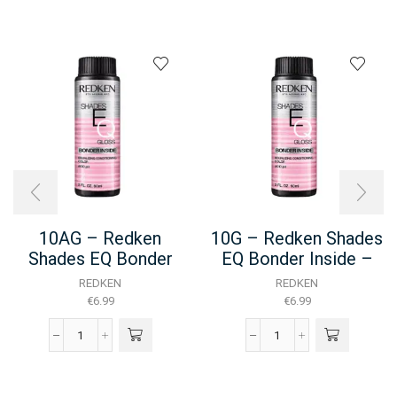
10AG – Redken
10G – Redken Shades
Shades EQ Bonder
EQ Bonder Inside –
Inside – 60ML
60ML
REDKEN
REDKEN
€
6.99
€
6.99
10AG
10G
-
-
Redken
Redken
Shades
Shades