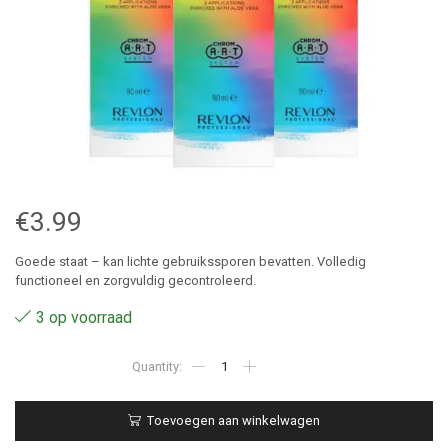
€
3.99
Goede staat – kan lichte gebruikssporen bevatten. Volledig
functioneel en zorgvuldig gecontroleerd.
3 op voorraad
7.6
–
Revlon
Pro
Toevoegen aan winkelwagen
You
The