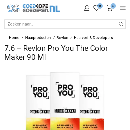
0
0
SEARCH
INPUT
Home
Haarproducten
Revlon
Haarverf & Developers
/
/
/
7.6 – Revlon Pro You The Color
Maker 90 Ml