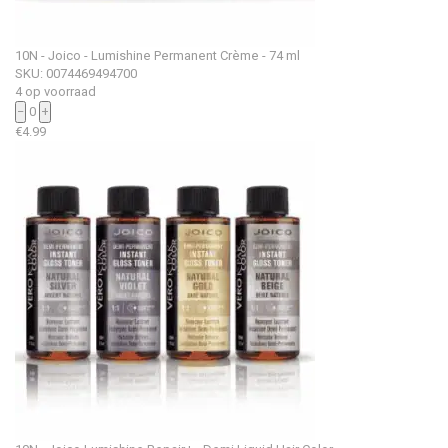
10N - Joico - Lumishine Permanent Crème - 74 ml
SKU: 0074469494700
4 op voorraad
−
0
+
€
4.99