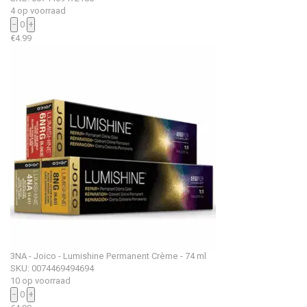
4 op voorraad
−
0
+
€
4.99
3NA - Joico - Lumishine Permanent Crème - 74 ml
SKU: 0074469494694
10 op voorraad
−
0
+