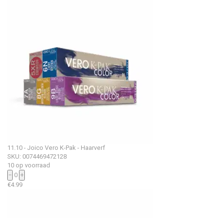
11.10 - Joico Vero K-Pak - Haarverf
SKU: 0074469472128
10 op voorraad
−
0
+
€
4.99