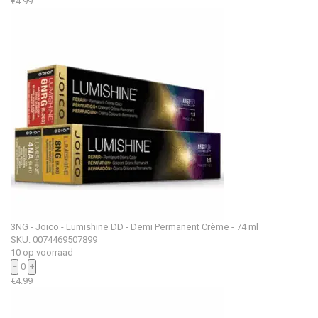
€
4.99
3NG - Joico - Lumishine DD - Demi Permanent Crème - 74 ml
SKU: 0074469507899
10 op voorraad
−
0
+
€
4.99