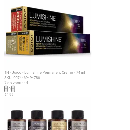
1N - Joico - Lumishine Permanent Crème - 74 ml
SKU: 0074469494786
7 op voorraad
−
0
+
€
4.99