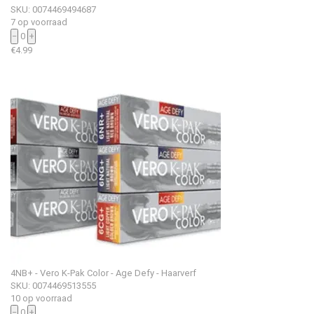
SKU: 0074469494687
7 op voorraad
−
0
+
€
4.99
4NB+ - Vero K-Pak Color - Age Defy - Haarverf
SKU: 0074469513555
10 op voorraad
−
0
+