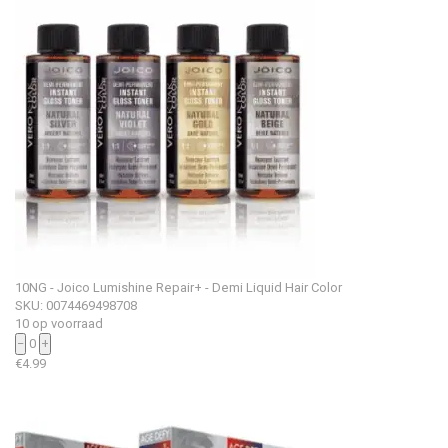
10NG - Joico Lumishine Repair+ - Demi Liquid Hair Color
SKU: 0074469498708
10 op voorraad
−
0
+
€
4.99