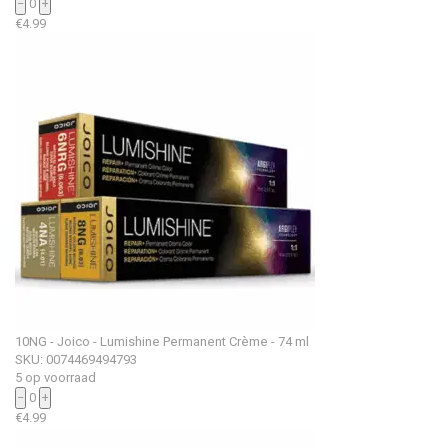
−
0
+
€
4.99
10NG - Joico - Lumishine Permanent Crème - 74 ml
SKU: 0074469494793
5 op voorraad
−
0
+
€
4.99