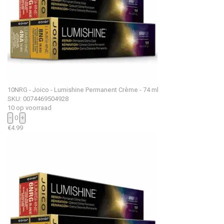
10NRG - Joico - Lumishine Permanent Crème - 74 ml
SKU: 0074469504928
10 op voorraad
−
0
+
€
4.99