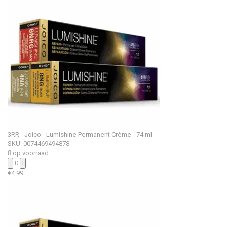
3RR - Joico - Lumishine Permanent Crème - 74 ml
SKU: 0074469494878
8 op voorraad
−
0
+
€
4.99