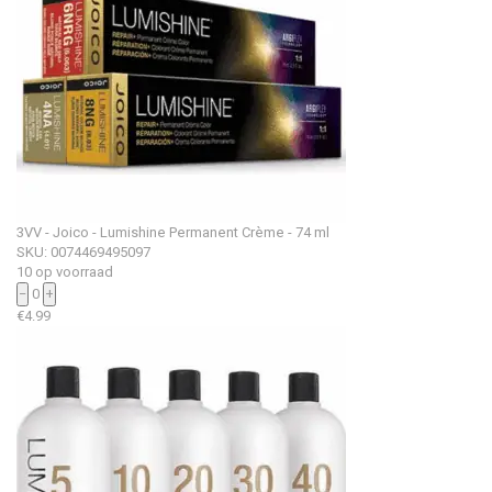
3VV - Joico - Lumishine Permanent Crème - 74 ml
SKU: 0074469495097
10 op voorraad
−
0
+
€
4.99