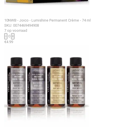
10NWB - Joico - Lumishine Permanent Crème - 74 ml
SKU: 0074469494908
7 op voorraad
−
0
+
€
4.99