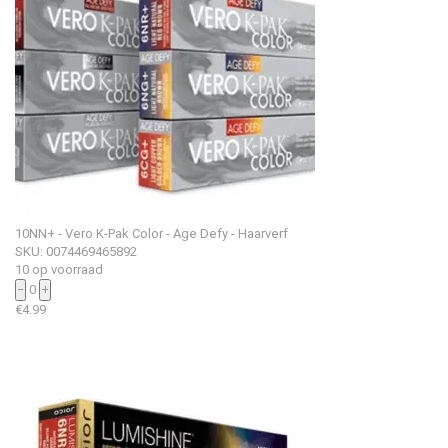
10NN+ - Vero K-Pak Color - Age Defy - Haarverf
SKU: 0074469465892
10 op voorraad
−
0
+
€
4.99