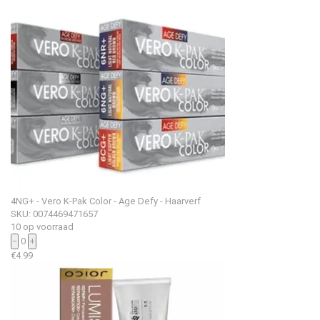
4NG+ - Vero K-Pak Color - Age Defy - Haarverf
SKU: 0074469471657
10 op voorraad
−
0
+
€
4.99