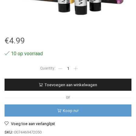
€
4.99
10 op voorraad
RR
-
Joico
Vero
Toevoegen aan winkelwagen
K-
Pak
Chrome
OF
-
Haarverf
Koop nu!
aantal
Voeg toe aan verlanglijst
SKU:
0074469472050