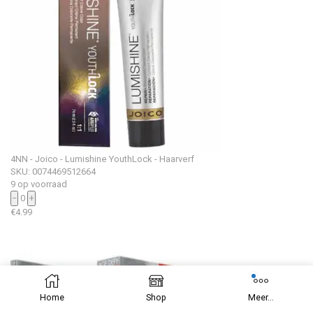
4NN - Joico - Lumishine YouthLock - Haarverf
SKU: 0074469512664
9 op voorraad
−
0
+
€
4.99
Home
Shop
Meer...