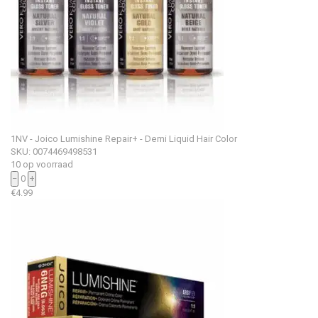
1NV - Joico Lumishine Repair+ - Demi Liquid Hair Color
SKU: 0074469498531
10 op voorraad
−
0
+
€
4.99