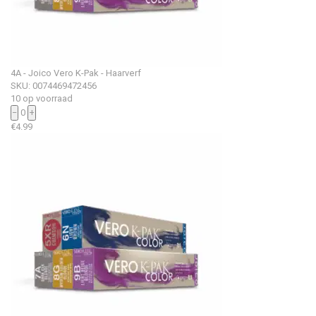
4A - Joico Vero K-Pak - Haarverf
SKU: 0074469472456
10 op voorraad
−
0
+
€
4.99