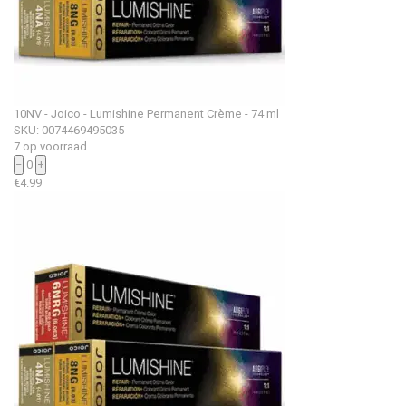
10NV - Joico - Lumishine Permanent Crème - 74 ml
SKU: 0074469495035
7 op voorraad
−
0
+
€
4.99