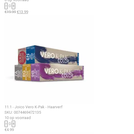
−
0
+
Oorspronkelijke
Huidige
€
19.99
€
13.99
prijs
prijs
was:
is:
€19.99.
€13.99.
11.1 - Joico Vero K-Pak - Haarverf
SKU: 0074469472135
10 op voorraad
−
0
+
€
4.99