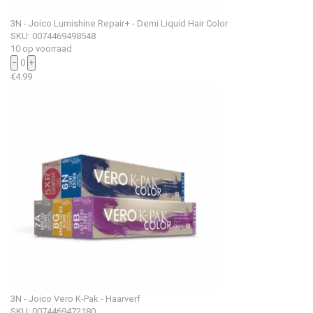
3N - Joico Lumishine Repair+ - Demi Liquid Hair Color
SKU: 0074469498548
10 op voorraad
−
0
+
€
4.99
3N - Joico Vero K-Pak - Haarverf
SKU: 0074469472180