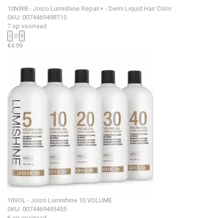
10NWB - Joico Lumishine Repair+ - Demi Liquid Hair Color
SKU: 0074469498715
7 op voorraad
−
0
+
€
4.99
10VOL - Joico Lumishine 10 VOLUME
SKU: 0074469495455
6 op voorraad