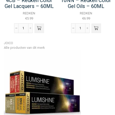
4CB – Redken Color
10NN – Redken Color
Gel Lacquers – 60ML
Gel Oils – 60ML
REDKEN
REDKEN
€
5.99
€
6.99
4CB
10NN
-
-
Redken
Redken
JOICO
Color
Color
Alle producten van dit merk
Gel
Gel
Lacquers
Oils
-
-
60ML
60ML
aantal
aantal