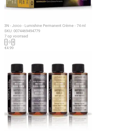
3N - Joico - Lumishine Permanent Crème - 74 ml
SKU: 0074469494779
7 op voorraad
−
0
+
€
4.99