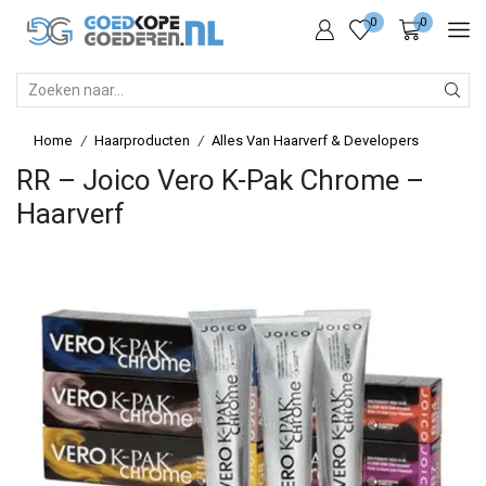
0
0
SEARCH
INPUT
Home
Haarproducten
Alles Van Haarverf & Developers
/
/
RR – Joico Vero K-Pak Chrome –
Haarverf