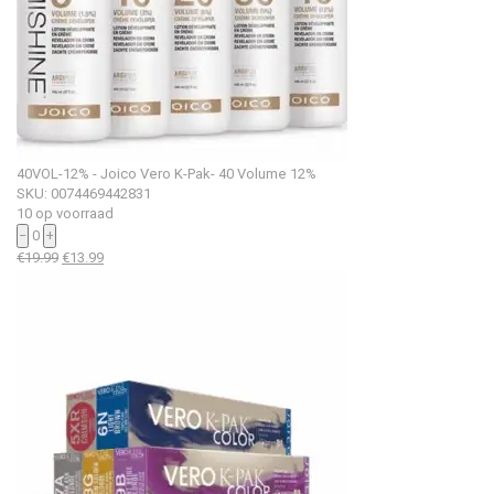
40VOL-12% - Joico Vero K-Pak- 40 Volume 12%
SKU: 0074469442831
10 op voorraad
−
0
+
Oorspronkelijke
Huidige
€
19.99
€
13.99
prijs
prijs
was:
is:
€19.99.
€13.99.