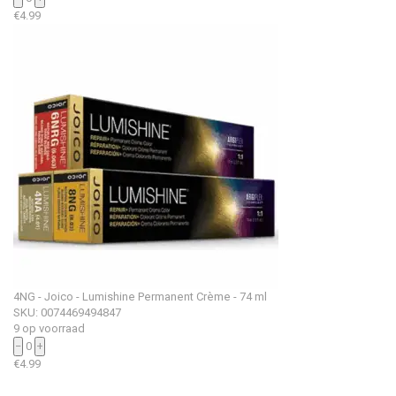
€
4.99
4NG - Joico - Lumishine Permanent Crème - 74 ml
SKU: 0074469494847
9 op voorraad
−
0
+
€
4.99