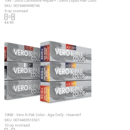
10N - Joico Lumishine Repair+ - Demi Liquid Hair Color
SKU: 0074469498746
9 op voorraad
−
0
+
€
4.99
10NB - Vero K-Pak Color - Age Defy - Haarverf
SKU: 0074469513531
10 op voorraad