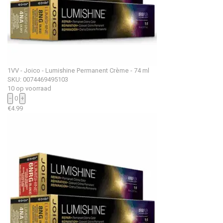
1VV - Joico - Lumishine Permanent Crème - 74 ml
SKU: 0074469495103
10 op voorraad
−
0
+
€
4.99