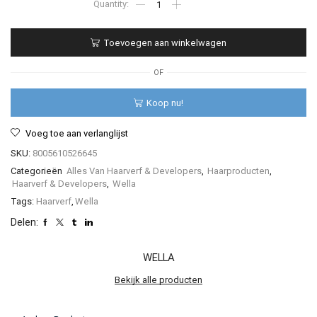
-
Wella
Professionals
Toevoegen aan winkelwagen
-
Color
Touch
OF
Plus
-
Koop nu!
60ml
-
Voeg toe aan verlanglijst
(Duplicate
Imported
SKU:
8005610526645
from
Categorieën
Alles Van Haarverf & Developers
,
Haarproducten
,
WooCommerce)
Haarverf & Developers
,
Wella
aantal
Tags:
Haarverf
,
Wella
Delen:
WELLA
Bekijk alle producten