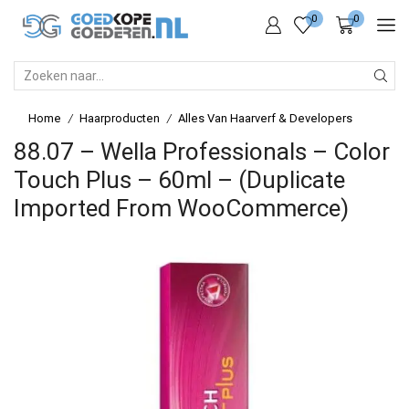
0
0
SEARCH
INPUT
Home
Haarproducten
Alles Van Haarverf & Developers
/
/
88.07 – Wella Professionals – Color
Touch Plus – 60ml – (Duplicate
Imported From WooCommerce)