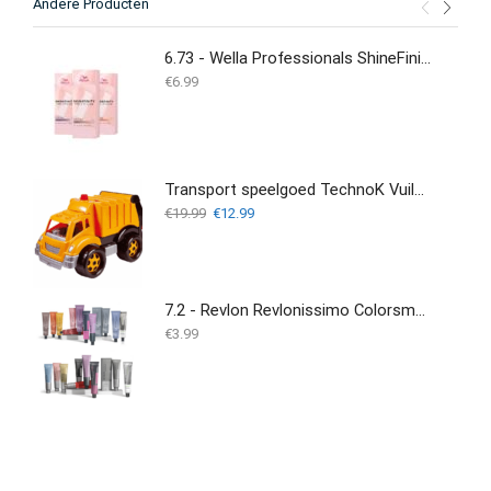
Andere Producten
6.73 - Wella Professionals ShineFinity - 60ml
€
6.99
Transport speelgoed TechnoK Vuilniswagen (1752)
Oorspronkelijke
Huidige
€
19.99
€
12.99
prijs
prijs
was:
is:
€19.99.
€12.99.
7.2 - Revlon Revlonissimo Colorsmetique 60 ml
€
3.99