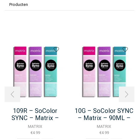
Producten
109R – SoColor
10G – SoColor SYNC
SYNC – Matrix –
– Matrix – 90ML –
90ML – NEW
NEW
MATRIX
MATRIX
€
4.99
€
4.99