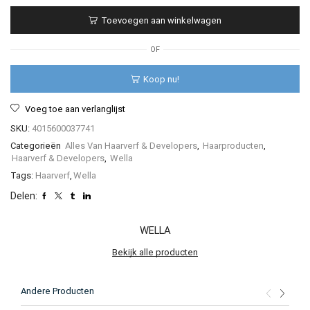
Professionals
Toevoegen aan winkelwagen
–
Color
Touch
OF
–
60ml
Koop nu!
aantal
Voeg toe aan verlanglijst
SKU:
4015600037741
Categorieën
Alles Van Haarverf & Developers
,
Haarproducten
,
Haarverf & Developers
,
Wella
Tags:
Haarverf
,
Wella
Delen:
WELLA
Bekijk alle producten
Andere Producten