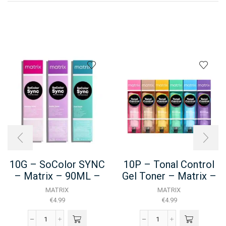
10G – SoColor SYNC
10P – Tonal Control
– Matrix – 90ML –
Gel Toner – Matrix –
NEW
90ml
MATRIX
MATRIX
€
4.99
€
4.99
10G
10P