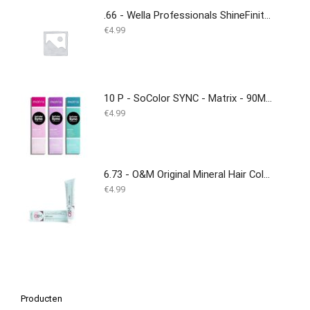
.66 - Wella Professionals ShineFinity - 60ml
€
4.99
10 P - SoColor SYNC - Matrix - 90ML - NEW
€
4.99
6.73 - O&M Original Mineral Hair Colouring Cream - 100ML
€
4.99
Producten