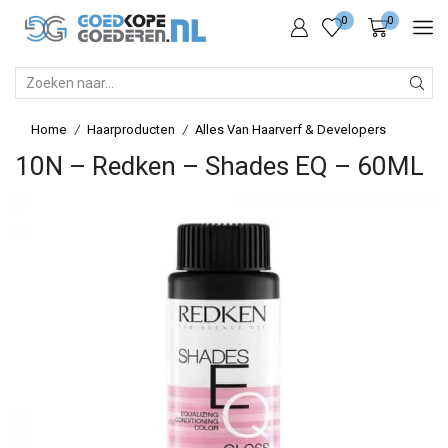
0
0
SEARCH
INPUT
Home
Haarproducten
Alles Van Haarverf & Developers
/
/
10N – Redken – Shades EQ – 60ML