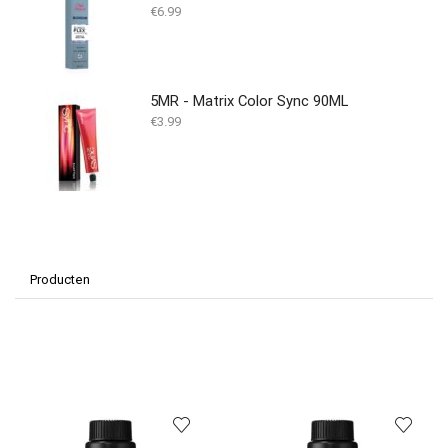
€
6.99
5MR - Matrix Color Sync 90ML
€
3.99
Producten