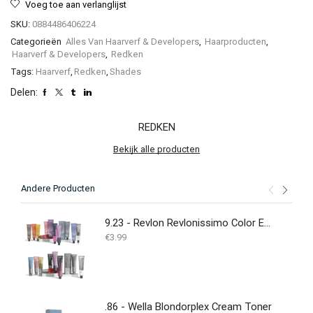
Voeg toe aan verlanglijst
SKU:
0884486406224
Categorieën
Alles Van Haarverf & Developers
,
Haarproducten
,
Haarverf & Developers
,
Redken
Tags:
Haarverf
,
Redken
,
Shades
Delen:
REDKEN
Bekijk alle producten
Andere Producten
9.23 - Revlon Revlonissimo Color Excel Gloss 70 ml
€
3.99
.86 - Wella Blondorplex Cream Toner