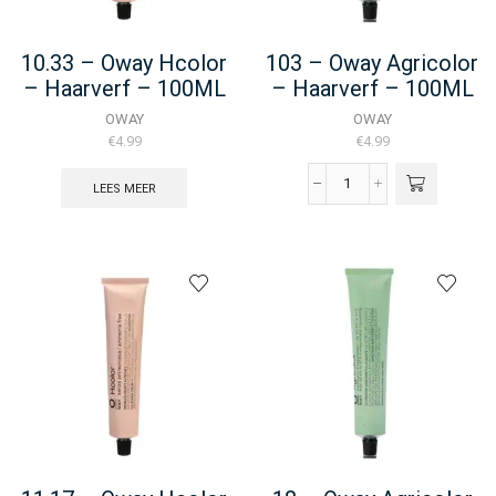
WooCommerce)
aantal
10.33 – Oway Hcolor
103 – Oway Agricolor
– Haarverf – 100ML
– Haarverf – 100ML
OWAY
OWAY
€
4.99
€
4.99
LEES MEER
103
-
Oway
Agricolor
-
Haarverf
-
100ML
aantal