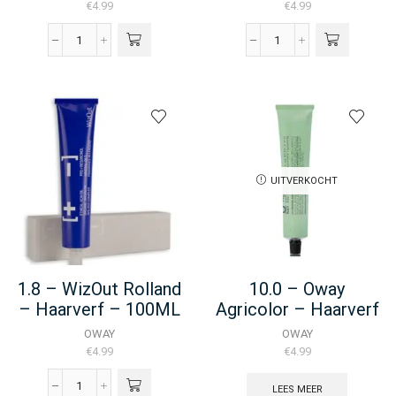
€
4.99
€
4.99
1.0
1.8
-
-
Oway
Oway
Hcolor
Hcolor
-
-
Haarverf
Haarverf
-
-
100ML
100ML
UITVERKOCHT
aantal
aantal
1.8 – WizOut Rolland
10.0 – Oway
– Haarverf – 100ML
Agricolor – Haarverf
– 100ML
OWAY
OWAY
€
4.99
€
4.99
LEES MEER
1.8