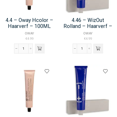
4.4 – Oway Hcolor –
4.46 – WizOut
Haarverf – 100ML
Rolland – Haarverf –
100ML
OWAY
OWAY
€
4.99
€
4.99
4.4
4.46
-
-
Oway
WizOut
Hcolor
Rolland
-
-
Haarverf
Haarverf
-
-
100ML
100ML
aantal
aantal