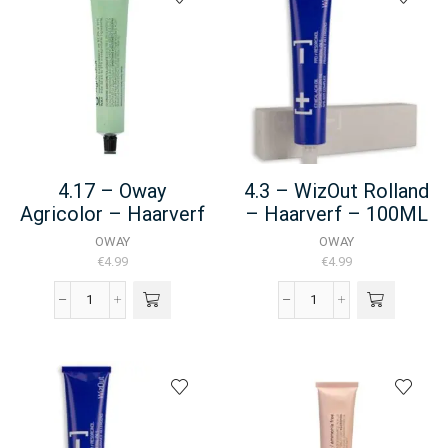
4.17 – Oway
4.3 – WizOut Rolland
Agricolor – Haarverf
– Haarverf – 100ML
– 100ML
OWAY
OWAY
€
4.99
€
4.99
4.17
4.3
-
-
Oway
WizOut
Agricolor
Rolland
-
-
Haarverf
Haarverf
-
-
100ML
100ML