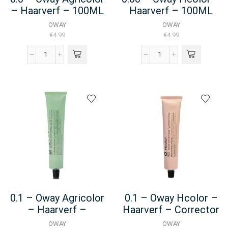
– Haarverf – 100ML
Haarverf – 100ML
OWAY
OWAY
€
4.99
€
4.99
0.0
0.00
-
-
Oway
Oway
Agricolor
Hcolor
-
-
Haarverf
Haarverf
-
-
100ML
100ML
aantal
aantal
0.1 – Oway Agricolor
0.1 – Oway Hcolor –
– Haarverf –
Haarverf – Corrector
Corrector – 50ML
50ML
OWAY
OWAY