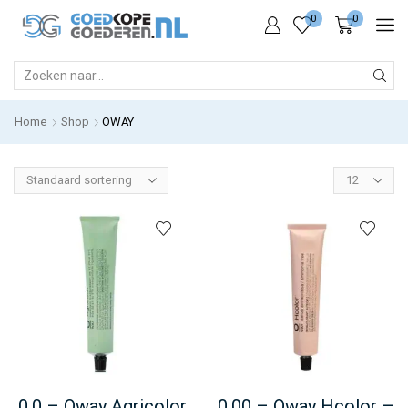
0
0
SEARCH
INPUT
Home
Shop
OWAY
Products
per
page
0.0 – Oway Agricolor
0.00 – Oway Hcolor –