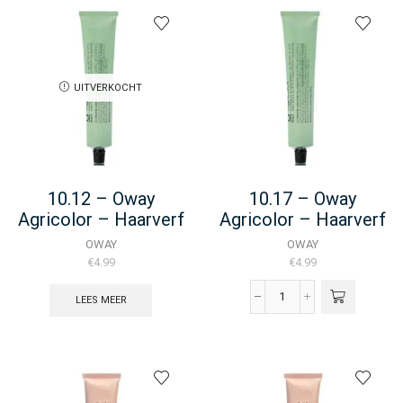
UITVERKOCHT
10.12 – Oway
10.17 – Oway
Agricolor – Haarverf
Agricolor – Haarverf
– 100ML
– 100ML
OWAY
OWAY
€
4.99
€
4.99
LEES MEER
10.17
-
Oway
Agricolor
-
Haarverf