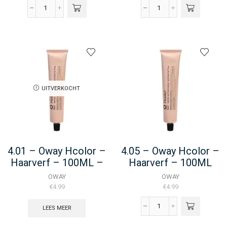
4.0
4.01
-
-
Oway
Oway
Hcolor
Hcolor
-
-
Haarverf
Haarverf
-
-
100ML
100ML
UITVERKOCHT
aantal
aantal
4.01 – Oway Hcolor –
4.05 – Oway Hcolor –
Haarverf – 100ML –
Haarverf – 100ML
(Duplicate Imported
OWAY
OWAY
From
€
4.99
€
4.99
WooCommerce)
LEES MEER
4.05
-