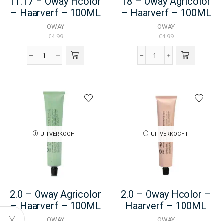
11.17 – Oway Hcolor
18 – Oway Agricolor
– Haarverf – 100ML
– Haarverf – 100ML
OWAY
OWAY
€
4.99
€
4.99
11.17
18
-
-
Oway
Oway
Hcolor
Agricolor
-
-
Haarverf
Haarverf
-
-
100ML
100ML
UITVERKOCHT
UITVERKOCHT
aantal
aantal
2.0 – Oway Agricolor
2.0 – Oway Hcolor –
– Haarverf – 100ML
Haarverf – 100ML
OWAY
OWAY