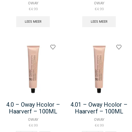
– (Duplicate
OWAY
OWAY
Imported From
€
4.99
€
4.99
WooCommerce)
LEES MEER
LEES MEER
4.0 – Oway Hcolor –
4.01 – Oway Hcolor –
Haarverf – 100ML
Haarverf – 100ML
OWAY
OWAY
€
4.99
€
4.99