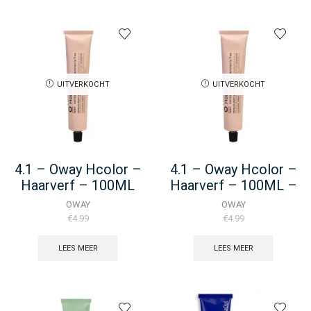
Oway
Hcolor
-
Haarverf
-
100ML
aantal
UITVERKOCHT
UITVERKOCHT
4.1 – Oway Hcolor –
4.1 – Oway Hcolor –
Haarverf – 100ML
Haarverf – 100ML –
(Duplicate Imported
OWAY
OWAY
From
€
4.99
€
4.99
WooCommerce)
LEES MEER
LEES MEER