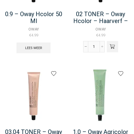
0.9 – Oway Hcolor 50
02 TONER – Oway
Ml
Hcolor – Haarverf –
100ML
OWAY
OWAY
€
4.99
€
4.99
LEES MEER
02
TONER
-
Oway
Hcolor
-
Haarverf
-
100ML
aantal
03.04 TONER – Oway
1.0 – Oway Agricolor