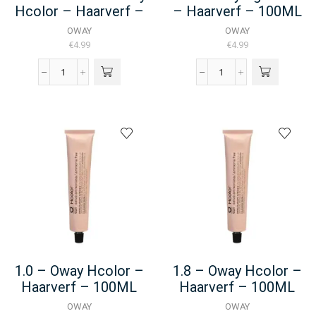
Hcolor – Haarverf –
– Haarverf – 100ML
100ML
OWAY
OWAY
€
4.99
€
4.99
03.04
1.0
TONER
-
-
Oway
Oway
Agricolor
Hcolor
-
-
Haarverf
Haarverf
-
-
100ML
100ML
aantal
aantal
1.0 – Oway Hcolor –
1.8 – Oway Hcolor –
Haarverf – 100ML
Haarverf – 100ML
OWAY
OWAY