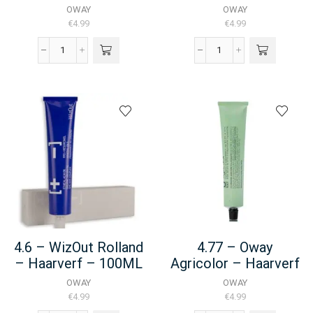
OWAY
OWAY
€
4.99
€
4.99
4.56
4.6
-
-
Oway
Oway
Hcolor
Hcolor
-
-
Haarverf
Haarverf
-
-
100ML
100ML
aantal
aantal
4.6 – WizOut Rolland
4.77 – Oway
– Haarverf – 100ML
Agricolor – Haarverf
– 100ML
OWAY
OWAY
€
4.99
€
4.99