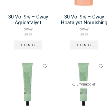
30 Vol 9% – Oway
30 Vol 9% – Oway
Agricatalyst
Hcatalyst Nourishing
Activator – Peroxide
Liquid Butter
OWAY
OWAY
900ml
Developer
€
9.99
€
9.99
LEES MEER
LEES MEER
UITVERKOCHT