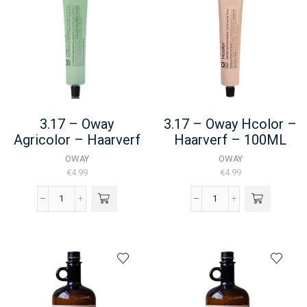
-
100ML
aantal
3.17 – Oway
3.17 – Oway Hcolor –
Agricolor – Haarverf
Haarverf – 100ML
– 100ML
OWAY
OWAY
€
4.99
€
4.99
3.17
3.17
-
-
Oway
Oway
Agricolor
Hcolor
-
-
Haarverf
Haarverf
-
-
100ML
100ML