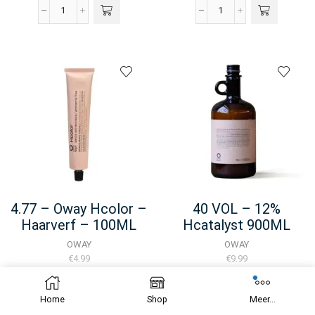
4.6
4.77
-
-
WizOut
Oway
Rolland
Agricolor
-
-
Haarverf
Haarverf
-
-
100ML
100ML
aantal
aantal
4.77 – Oway Hcolor –
40 VOL – 12%
Haarverf – 100ML
Hcatalyst 900ML
OWAY
OWAY
€
4.99
€
9.99
4.77
40
Home
Shop
Meer...
-
VOL