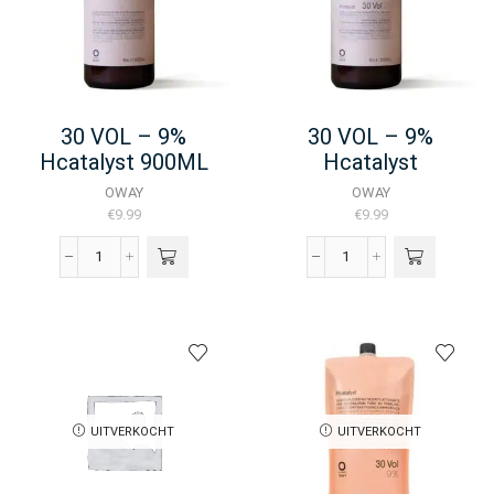
aantal
aantal
30 VOL – 9%
30 VOL – 9%
Hcatalyst 900ML
Hcatalyst
OWAY
OWAY
€
9.99
€
9.99
30
30
VOL
VOL
-
–
9%
9%
Hcatalyst
Hcatalyst
900ML
aantal
aantal
UITVERKOCHT
UITVERKOCHT