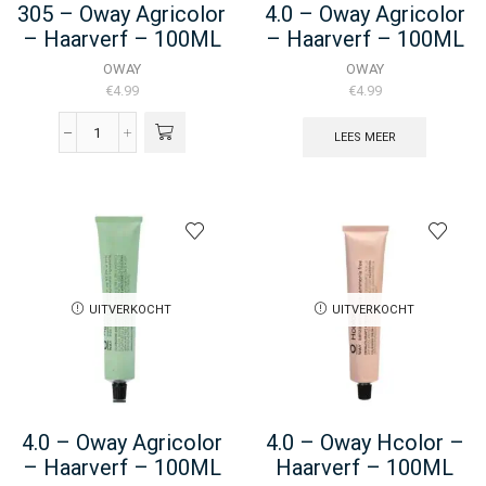
305 – Oway Agricolor
4.0 – Oway Agricolor
– Haarverf – 100ML
– Haarverf – 100ML
OWAY
OWAY
€
4.99
€
4.99
LEES MEER
305
-
Oway
Agricolor
-
Haarverf
-
100ML
aantal
UITVERKOCHT
UITVERKOCHT
4.0 – Oway Agricolor
4.0 – Oway Hcolor –
– Haarverf – 100ML
Haarverf – 100ML