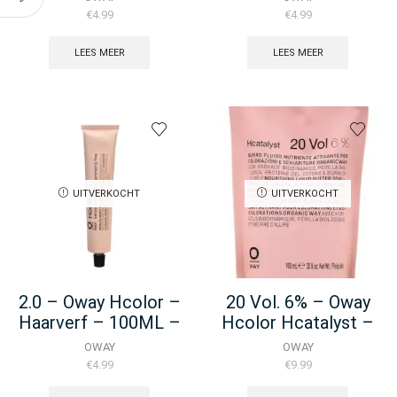
€
4.99
€
4.99
LEES MEER
LEES MEER
UITVERKOCHT
UITVERKOCHT
2.0 – Oway Hcolor –
20 Vol. 6% – Oway
Haarverf – 100ML –
Hcolor Hcatalyst –
(Duplicate Imported
Katalysator
OWAY
OWAY
From
€
4.99
€
9.99
WooCommerce)