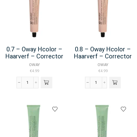
-
-
100ML
Corrector
aantal
-
50ML
aantal
0.7 – Oway Hcolor –
0.8 – Oway Hcolor –
Haarverf – Corrector
Haarverf – Corrector
50ML
50ML
OWAY
OWAY
€
4.99
€
4.99
0.7
0.8
-
-
Oway
Oway
Hcolor
Hcolor
-
-
Haarverf
Haarverf
-
-
Corrector
Corrector
50ML
50ML