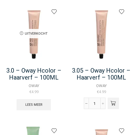
Hcolor
-
Haarverf
-
100ML
aantal
UITVERKOCHT
3.0 – Oway Hcolor –
3.05 – Oway Hcolor –
Haarverf – 100ML
Haarverf – 100ML
OWAY
OWAY
€
4.99
€
4.99
LEES MEER
3.05
-
Oway
Hcolor
-
Haarverf