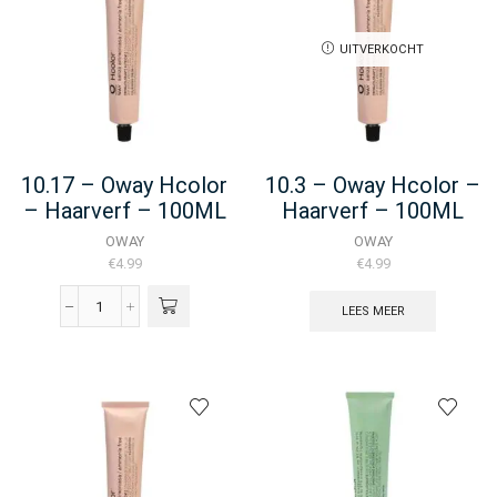
-
100ML
aantal
UITVERKOCHT
10.17 – Oway Hcolor
10.3 – Oway Hcolor –
– Haarverf – 100ML
Haarverf – 100ML
OWAY
OWAY
€
4.99
€
4.99
LEES MEER
10.17
-
Oway
Hcolor
-
Haarverf
-
100ML
aantal