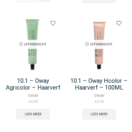
-
WizOut
Rolland
-
Haarverf
-
100ML
aantal
UITVERKOCHT
UITVERKOCHT
10.1 – Oway
10.1 – Oway Hcolor –
Agricolor – Haarverf
Haarverf – 100ML
– 100ML
OWAY
OWAY
€
4.99
€
4.99
LEES MEER
LEES MEER