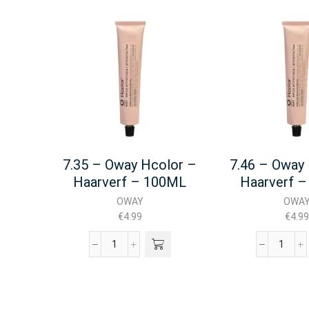
7.35 – Oway Hcolor –
7.46 – Oway
Haarverf – 100ML
Haarverf 
OWAY
OWA
€
4.99
€
4.99
7.35
7.46
-
-
Oway
Oway
Hcolor
Hcolor
-
-