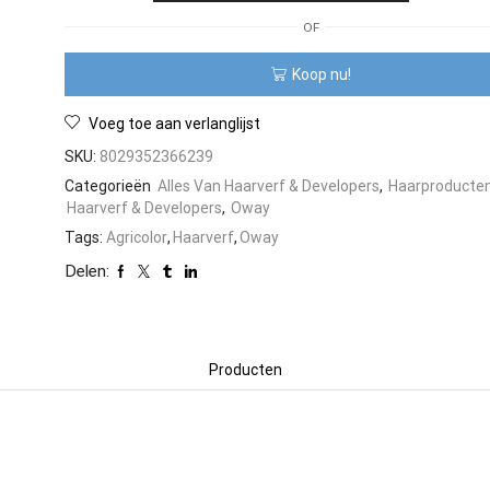
Oway
OF
Agricolor
-
Koop nu!
Haarverf
-
100ML
Voeg toe aan verlanglijst
aantal
SKU:
8029352366239
Categorieën
Alles Van Haarverf & Developers
,
Haarproducte
Haarverf & Developers
,
Oway
Tags:
Agricolor
,
Haarverf
,
Oway
Delen:
Producten