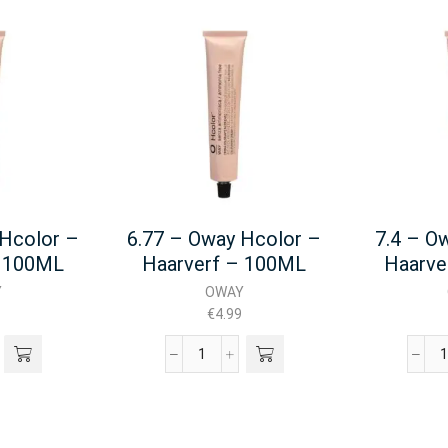
 Hcolor –
6.77 – Oway Hcolor –
7.4 – O
– 100ML
Haarverf – 100ML
Haarve
Y
OWAY
€
4.99
6.77
-
-
Oway
Hcolor
-
-