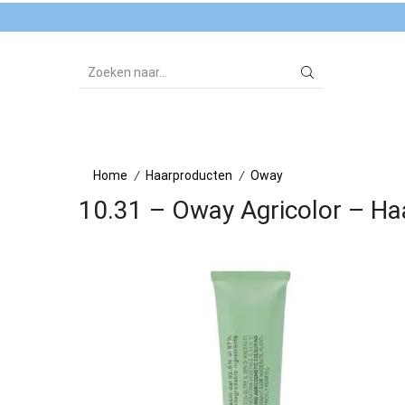
SEARCH
INPUT
Home
Haarproducten
Oway
/
/
10.31 – Oway Agricolor – H