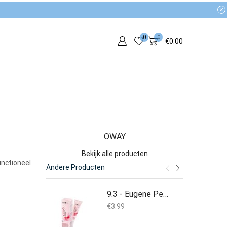
0
0
€
0.00
OWAY
Bekijk alle producten
unctioneel
Andere Producten
9.3 - Eugene Perma YZAE 60ml
€
3.99