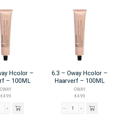
way Hcolor –
6.3 – Oway Hcolor –
5.66
rf – 100ML
Haarverf – 100ML
Ha
OWAY
OWAY
€
4.99
€
4.99
7.4
6.3
-
Oway
Oway
Hcolor
Hcolor
-