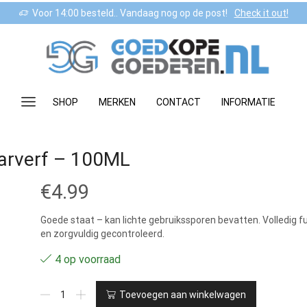
Voor 14:00 besteld.. Vandaag nog op de post!
Check it out!
SHOP
MERKEN
CONTACT
INFORMATIE
aarverf – 100ML
€
4.99
Goede staat – kan lichte gebruikssporen bevatten. Volledig f
en zorgvuldig gecontroleerd.
4 op voorraad
10.31
Toevoegen aan winkelwagen
-