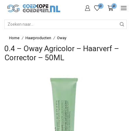
0
0
SEARCH
INPUT
Home
Haarproducten
Oway
/
/
0.4 – Oway Agricolor – Haarverf –
Corrector – 50ML