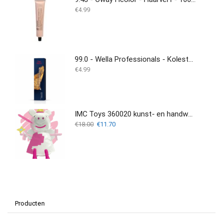
€
4.99
99.0 - Wella Professionals - Koleston Perfect - 60ml
€
4.99
IMC Toys 360020 kunst- en handwerkspeelgoed
Oorspronkelijke
Huidige
€
18.00
€
11.70
prijs
prijs
was:
is:
€18.00.
€11.70.
Producten