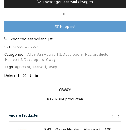
Toevoegen aan winkelwagen
-
Haarverf
-
OF
Corrector
-
Koop nu!
50ML
aantal
Voeg toe aan verlanglijst
SKU:
8029352366673
Categorieën
Alles Van Haarverf & Developers
,
Haarproducten
,
Haarverf & Developers
,
Oway
Tags:
Agricolor
,
Haarverf
,
Oway
Delen:
OWAY
Bekijk alle producten
Andere Producten
9.43 - Oway Hcolor - Haarverf - 100ML