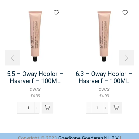
5.5 – Oway Hcolor –
6.3 – Oway Hcolor –
Haarverf – 100ML
Haarverf – 100ML
OWAY
OWAY
€
4.99
€
4.99
5.5
6.3
-
-
Oway
Oway
Hcolor
Hcolor
-
-
Copyright © 2023
Goedkope Goederen.NL B.V
|