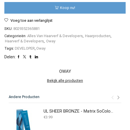
Koop nu!
Voeg toe aan verlanglijst
SKU:
8029352365881
Categorieën
Alles Van Haarverf & Developers
,
Haarproducten
,
Haarverf & Developers
,
Oway
Tags:
DEVELOPER
,
Oway
Delen:
OWAY
Bekijk alle producten
Andere Producten
UL SHEER BRONZE - Matrix SoColor Beauty Extra Blonde 90ML
€
3.99