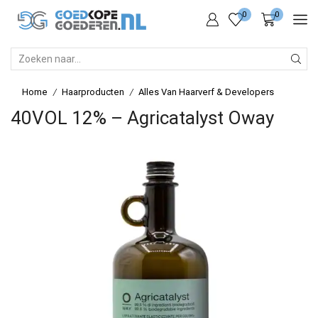
0
0
SEARCH
INPUT
Home
Haarproducten
Alles Van Haarverf & Developers
/
/
40VOL 12% – Agricatalyst Oway