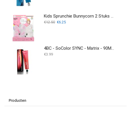
Kids Sprunchie Bunnycorn 2 Stuks - Invisibobble
Oorspronkelijke
Huidige
€
12.50
€
6.25
prijs
prijs
was:
is:
€12.50.
€6.25.
4BC - SoColor SYNC - Matrix - 90ML - OLD
€
3.99
Producten