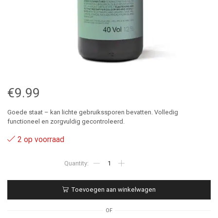
€
9.99
Goede staat – kan lichte gebruikssporen bevatten. Volledig
functioneel en zorgvuldig gecontroleerd.
2 op voorraad
40VOL
12%
-
Agricatalyst
Toevoegen aan winkelwagen
Oway
aantal
OF