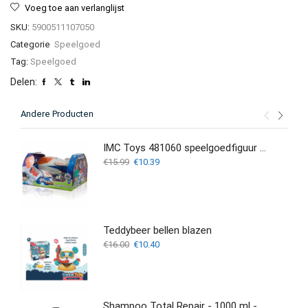
Voeg toe aan verlanglijst
SKU:
5900511107050
Categorie
Speelgoed
Tag:
Speelgoed
Delen:
Andere Producten
IMC Toys 481060 speelgoedfiguur kinderen
Oorspronkelijke
Huidige
€
15.99
€
10.39
prijs
prijs
was:
is:
€15.99.
€10.39.
Teddybeer bellen blazen
Oorspronkelijke
Huidige
€
16.00
€
10.40
prijs
prijs
was:
is:
€16.00.
€10.40.
Shampoo Total Repair - 1000 ml - ABSOLUK Old Package