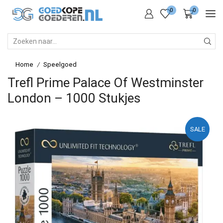
0
0
SEARCH
INPUT
Home
Speelgoed
/
Trefl Prime Palace Of Westminster
London – 1000 Stukjes
SALE