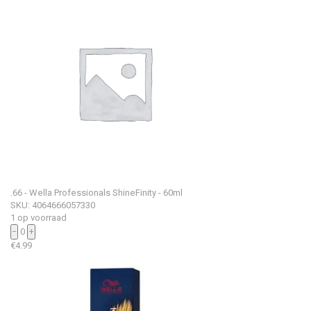
.66 - Wella Professionals ShineFinity - 60ml
SKU: 4064666057330
1 op voorraad
−
0
+
€
4.99