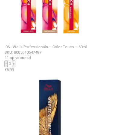
.06 - Wella Professionals – Color Touch – 60ml
SKU: 8005610547497
11 op voorraad
−
0
+
€
6.99