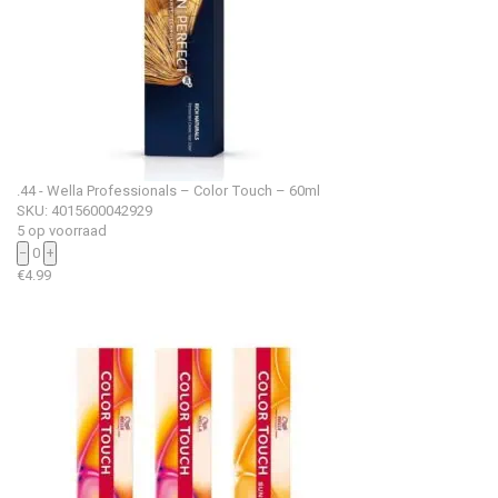
.44 - Wella Professionals – Color Touch – 60ml
SKU: 4015600042929
5 op voorraad
−
0
+
€
4.99