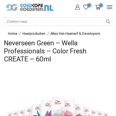
0
0
SEARCH
INPUT
Home
Haarproducten
Alles Van Haarverf & Developers
/
/
Neverseen Green – Wella
Professionals – Color Fresh
CREATE – 60ml