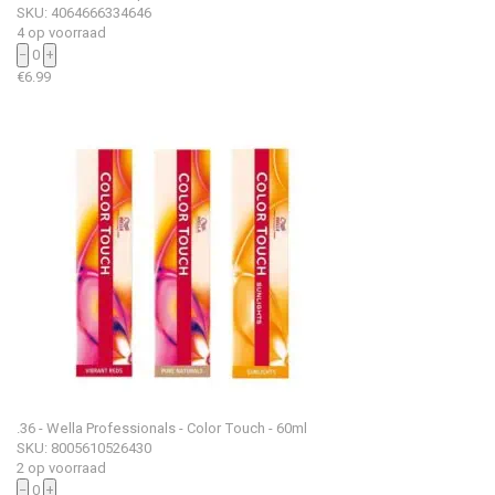
SKU: 4064666334646
4 op voorraad
−
0
+
€
6.99
.36 - Wella Professionals - Color Touch - 60ml
SKU: 8005610526430
2 op voorraad
−
0
+