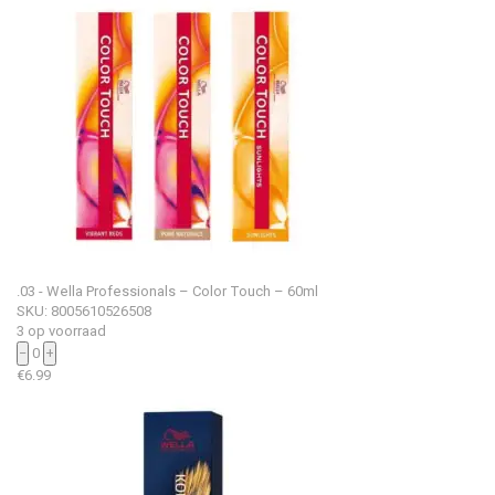
.03 - Wella Professionals – Color Touch – 60ml
SKU: 8005610526508
3 op voorraad
−
0
+
€
6.99