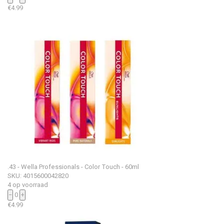
€
4.99
.43 - Wella Professionals - Color Touch - 60ml
SKU: 4015600042820
4 op voorraad
−
0
+
€
4.99