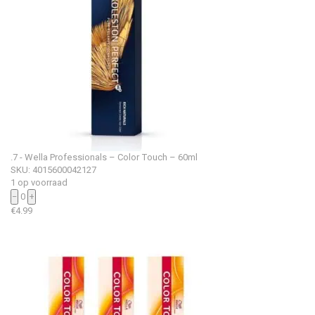
.7 - Wella Professionals – Color Touch – 60ml
SKU: 4015600042127
1 op voorraad
−
0
+
€
4.99