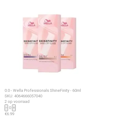
0.0 - Wella Professionals ShineFinity - 60ml
SKU: 4064666057040
2 op voorraad
−
0
+
€
6.99