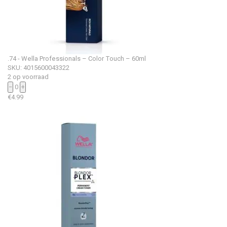
.74 - Wella Professionals – Color Touch – 60ml
SKU: 4015600043322
2 op voorraad
−
0
+
€
4.99