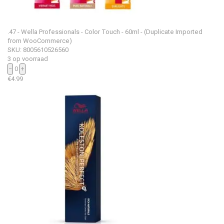
.47 - Wella Professionals - Color Touch - 60ml - (Duplicate Imported
from WooCommerce)
SKU: 8005610526560
3 op voorraad
−
0
+
€
4.99