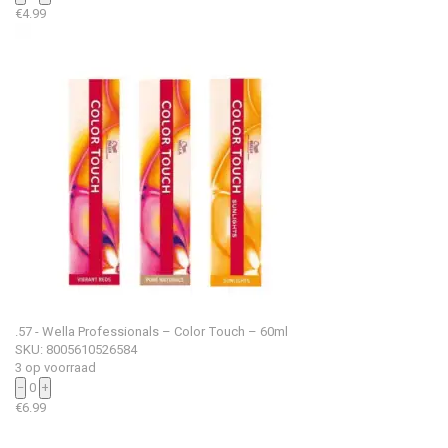
€
4.99
.57 - Wella Professionals – Color Touch – 60ml
SKU: 8005610526584
3 op voorraad
−
0
+
€
6.99