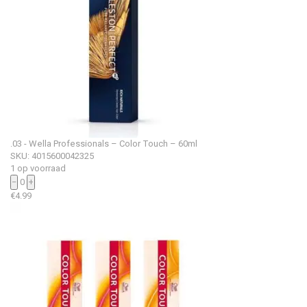
.03 - Wella Professionals – Color Touch – 60ml
SKU: 4015600042325
1 op voorraad
−
0
+
€
4.99