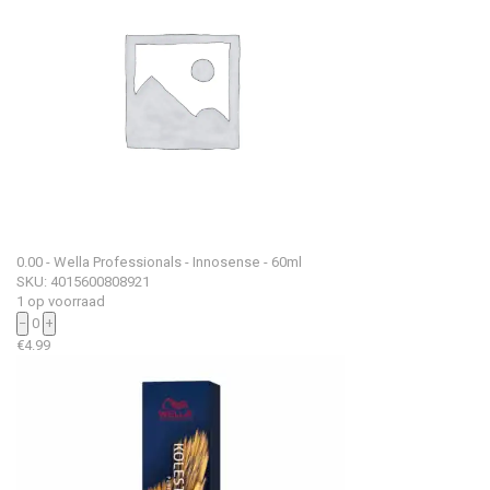
0.00 - Wella Professionals - Innosense - 60ml
SKU: 4015600808921
1 op voorraad
−
0
+
€
4.99