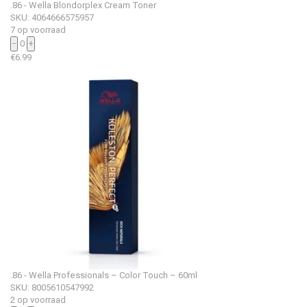
.86 - Wella Blondorplex Cream Toner
SKU: 4064666575957
7 op voorraad
−
0
+
€
6.99
.86 - Wella Professionals – Color Touch – 60ml
SKU: 8005610547992
2 op voorraad