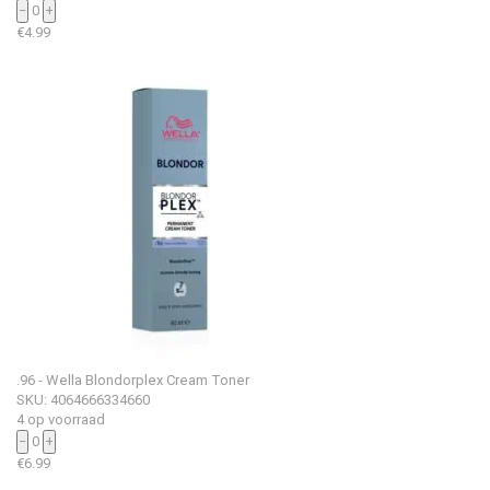
−
0
+
€
4.99
.96 - Wella Blondorplex Cream Toner
SKU: 4064666334660
4 op voorraad
−
0
+
€
6.99