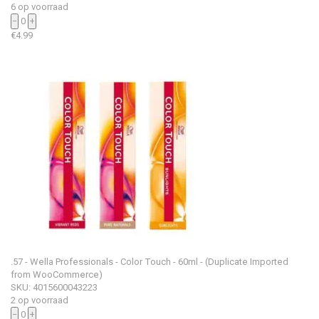
6 op voorraad
−
0
+
€
4.99
.57 - Wella Professionals - Color Touch - 60ml - (Duplicate Imported
from WooCommerce)
SKU: 4015600043223
2 op voorraad
−
0
+