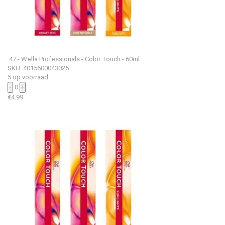
.47 - Wella Professionals - Color Touch - 60ml
SKU: 4015600043025
5 op voorraad
−
0
+
€
4.99