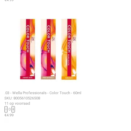
.03 - Wella Professionals - Color Touch - 60ml
SKU: 8005610526508
11 op voorraad
−
0
+
€
4.99