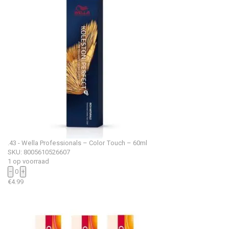
.43 - Wella Professionals – Color Touch – 60ml
SKU: 8005610526607
1 op voorraad
−
0
+
€
4.99