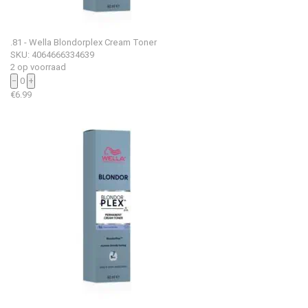
.81 - Wella Blondorplex Cream Toner
SKU: 4064666334639
2 op voorraad
−
0
+
€
6.99