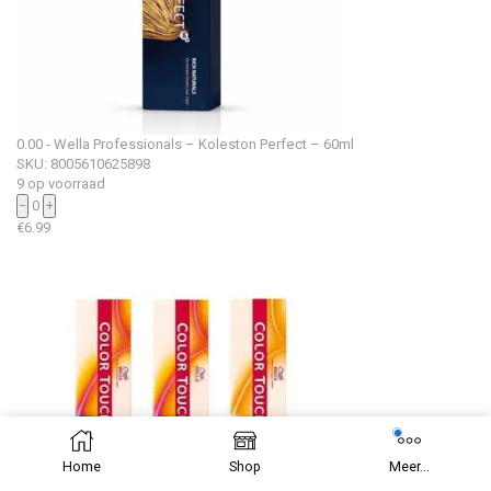
0.00 - Wella Professionals – Koleston Perfect – 60ml
SKU: 8005610625898
9 op voorraad
−
0
+
€
6.99
Home
Shop
Meer...