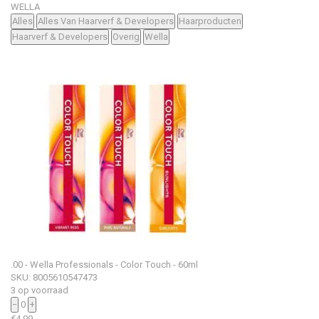
WELLA
Alles
Alles Van Haarverf & Developers
Haarproducten
Haarverf & Developers
Overig
Wella
.00 - Wella Professionals - Color Touch - 60ml
SKU: 8005610547473
3 op voorraad
−
0
+
€
4.99