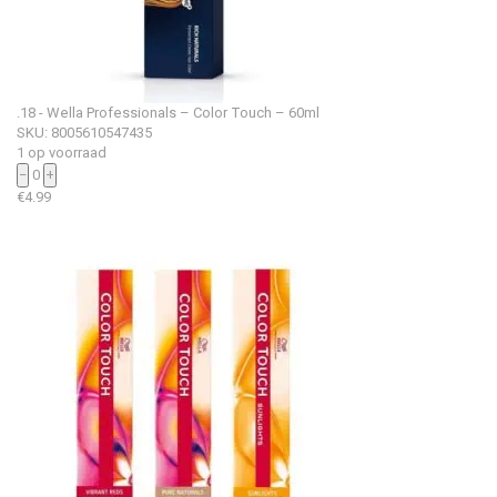
.18 - Wella Professionals – Color Touch – 60ml
SKU: 8005610547435
1 op voorraad
−
0
+
€
4.99