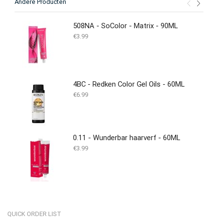
Andere Producten
508NA - SoColor - Matrix - 90ML
€
3.99
4BC - Redken Color Gel Oils - 60ML
€
6.99
0.11 - Wunderbar haarverf - 60ML
€
3.99
QUICK ORDER LIST