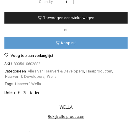
green
-
Wella
Toevoegen aan winkelwagen
Professionals
-
Color
OF
Fresh
CREATE
Koop nu!
-
60ml
Voeg toe aan verlanglijst
aantal
SKU:
8005610602882
Categorieën
Alles Van Haarverf & Developers
,
Haarproducten
,
Haarverf & Developers
,
Wella
Tags:
Haarverf
,
Wella
Delen:
WELLA
Bekijk alle producten