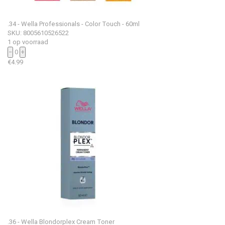
.34 - Wella Professionals - Color Touch - 60ml
SKU: 8005610526522
1 op voorraad
−
0
+
€
4.99
.36 - Wella Blondorplex Cream Toner