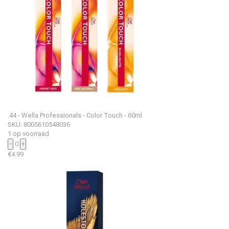
.44 - Wella Professionals - Color Touch - 60ml
SKU: 8005610548036
1 op voorraad
−
0
+
€
4.99