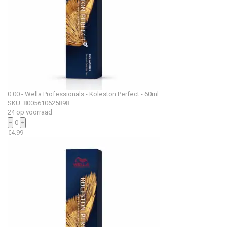
0.00 - Wella Professionals - Koleston Perfect - 60ml
SKU: 8005610625898
24 op voorraad
−
0
+
€
4.99