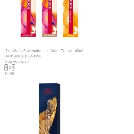
.74 - Wella Professionals - Color Touch - 60ml
SKU: 8005610548050
5 op voorraad
−
0
+
€
4.99