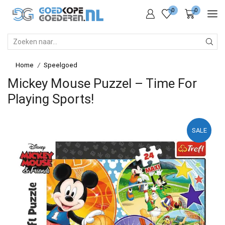
0
0
SEARCH
INPUT
Home
Speelgoed
/
Mickey Mouse Puzzel – Time For
Playing Sports!
SALE