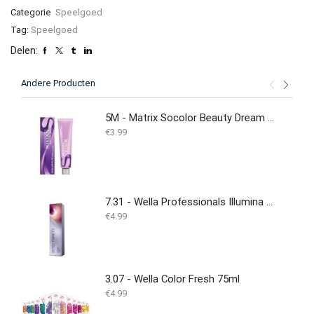
Categorie
Speelgoed
Tag:
Speelgoed
Delen:
Andere Producten
5M - Matrix Socolor Beauty Dream Age 90ML
€
3.99
7.31 - Wella Professionals Illumina Color - 60ml - (Duplicate Imported from WooCommerce)
€
4.99
3.07 - Wella Color Fresh 75ml
€
4.99