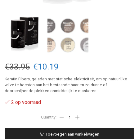
Oorspronkelijke
Huidige
€
33.95
€
10.19
prijs
prijs
Keratin Fibers, geladen met statische elektriciteit, om op natuurlijke
wijze te hechten aan het bestaande haar en zo dunne of
was:
is:
doorschijnende plekken onmiddellijk te maskeren.
€33.95.
€10.19.
2 op voorraad
Grey
-
Keratin
Fibers
Toevoegen aan winkelwagen
12,5gr