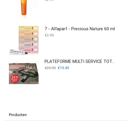
7 - Alfaparf - Precious Nature 60 ml
€
3.99
PLATEFORME MULTI SERVICE TOTAL
Oorspronkelijke
Huidige
€
29.99
€
19.49
prijs
prijs
was:
is:
€29.99.
€19.49.
Producten