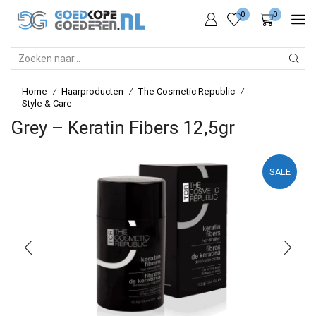
0
0
SEARCH
INPUT
Home
Haarproducten
The Cosmetic Republic
/
/
/
Style & Care
Grey – Keratin Fibers 12,5gr
SALE