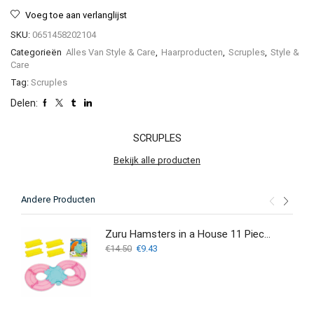
Voeg toe aan verlanglijst
SKU:
0651458202104
Categorieën
Alles Van Style & Care
,
Haarproducten
,
Scruples
,
Style &
Care
Tag:
Scruples
Delen:
SCRUPLES
Bekijk alle producten
Andere Producten
Zuru Hamsters in a House 11 Piece Track Set
Oorspronkelijke
Huidige
€
14.50
€
9.43
prijs
prijs
was:
is:
€14.50.
€9.43.