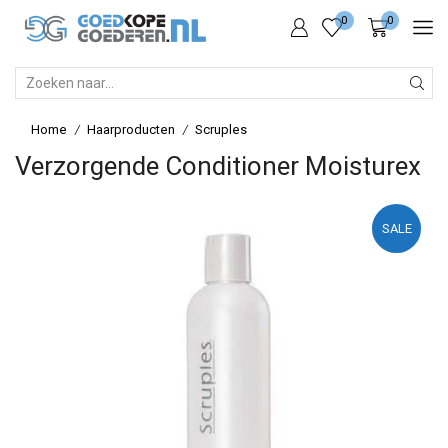
0
0
SEARCH
INPUT
Home
Haarproducten
Scruples
/
/
Verzorgende Conditioner Moisturex
SALE