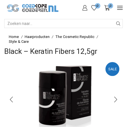
0
0
SEARCH
INPUT
Home
Haarproducten
The Cosmetic Republic
/
/
/
Style & Care
Black – Keratin Fibers 12,5gr
SALE