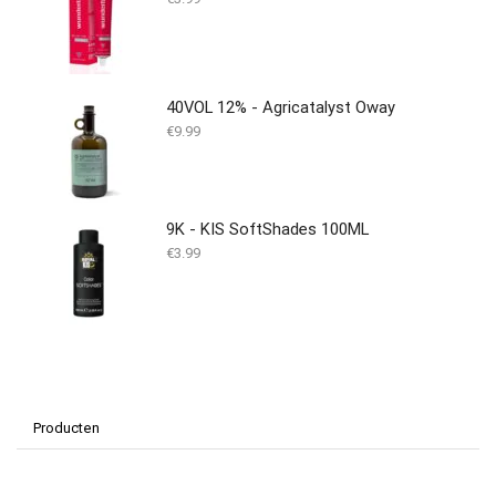
40VOL 12% - Agricatalyst Oway
€
9.99
9K - KIS SoftShades 100ML
€
3.99
Producten