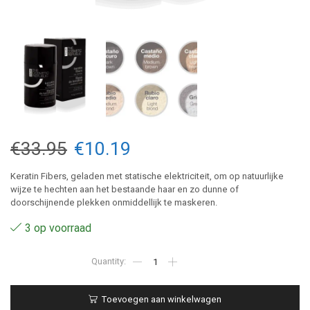
Oorspronkelijke
Huidige
€
33.95
€
10.19
prijs
prijs
Keratin Fibers, geladen met statische elektriciteit, om op natuurlijke
wijze te hechten aan het bestaande haar en zo dunne of
was:
is:
doorschijnende plekken onmiddellijk te maskeren.
€33.95.
€10.19.
3 op voorraad
Black
-
Keratin
Fibers
Toevoegen aan winkelwagen
12,5gr