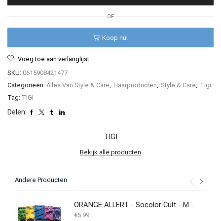
Intense
Nourishing
OF
Conditioner
aantal
Koop nu!
Voeg toe aan verlanglijst
SKU:
0615908421477
Categorieën
Alles Van Style & Care
,
Haarproducten
,
Style & Care
,
Tigi
Tag:
TIGI
Delen:
TIGI
Bekijk alle producten
Andere Producten
ORANGE ALLERT - Socolor Cult - Matrix - 118ML
€
5.99