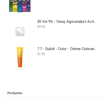
30 Vol 9% - Oway Agricatalyst Activator - Peroxide 900ml
€
9.99
7.7 - Subtil - Color - Crème Colorante - 60 ml
€
2.99
Producten