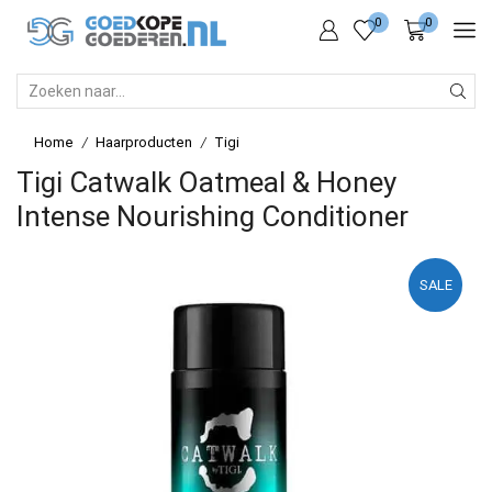
0
0
SEARCH
INPUT
Home
Haarproducten
Tigi
/
/
Tigi Catwalk Oatmeal & Honey
Intense Nourishing Conditioner
SALE