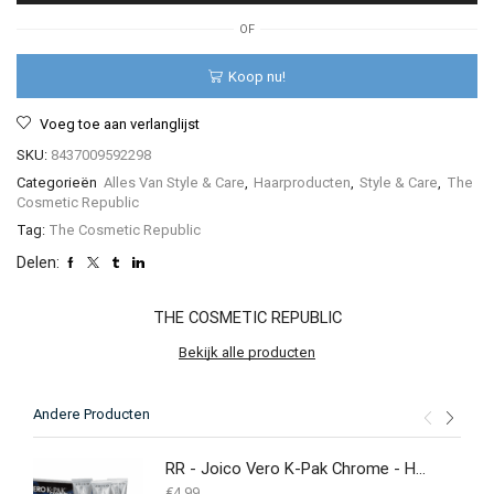
25gr
aantal
OF
Koop nu!
Voeg toe aan verlanglijst
SKU:
8437009592298
Categorieën
Alles Van Style & Care
,
Haarproducten
,
Style & Care
,
The
Cosmetic Republic
Tag:
The Cosmetic Republic
Delen:
THE COSMETIC REPUBLIC
Bekijk alle producten
Andere Producten
RR - Joico Vero K-Pak Chrome - Haarverf
€
4.99