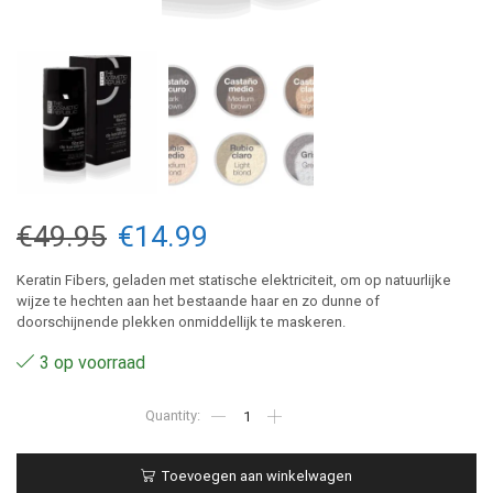
Oorspronkelijke
Huidige
€
49.95
€
14.99
prijs
prijs
Keratin Fibers, geladen met statische elektriciteit, om op natuurlijke
wijze te hechten aan het bestaande haar en zo dunne of
was:
is:
doorschijnende plekken onmiddellijk te maskeren.
€49.95.
€14.99.
3 op voorraad
Dark
blond
-
Keratin
Toevoegen aan winkelwagen
Fibers