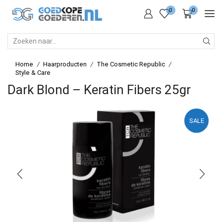
0
0
SEARCH
INPUT
Home
Haarproducten
The Cosmetic Republic
/
/
/
Style & Care
Dark Blond – Keratin Fibers 25gr
SALE