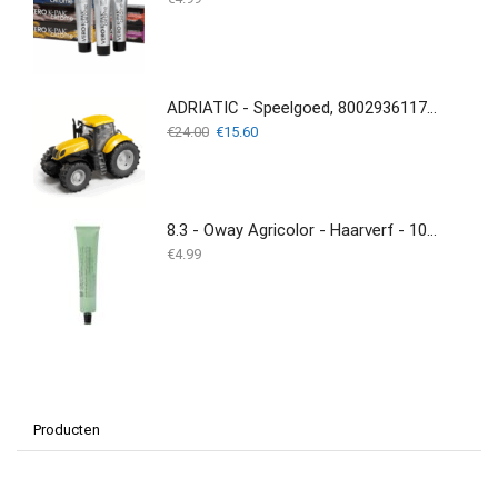
ADRIATIC - Speelgoed, 8002936117601 - Tractor
Oorspronkelijke
Huidige
€
24.00
€
15.60
prijs
prijs
was:
is:
€24.00.
€15.60.
8.3 - Oway Agricolor - Haarverf - 100ML
€
4.99
Producten