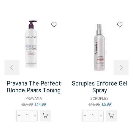
Pravana The Perfect
Scruples Enforce Gel
Blonde Paars Toning
Spray
Masque 470ml
PRAVANA
SCRUPLES
Oorspronkelijke
Huidige
Oorspronkelijke
Huidige
€
24.99
€
14.99
€
15.95
€
6.99
prijs
prijs
prijs
prijs
was:
is:
was:
is:
Pravana
Scruples
€24.99.
€14.99.
€15.95.
€6.99.
The
Enforce
Perfect
gel