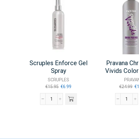
Scruples Enforce Gel
Pravana Ch
Spray
Vivids Colo
Conditio
SCRUPLES
PRAVA
Oorspronkelijke
Huidige
Oo
€
15.95
€
6.99
€
24.99
€
1
prijs
prijs
pri
was:
is:
wa
Scruples
Prava
€15.95.
€6.99.
€2
Enforce
Chrom
gel
Vivids
spray
Color
aantal
Protec
Condit