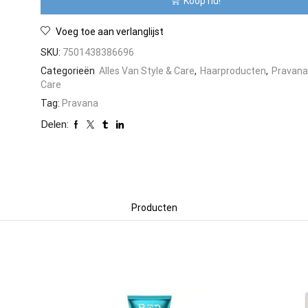
Koop nu!
8.45
oz
aantal
Voeg toe aan verlanglijst
SKU:
7501438386696
Categorieën
Alles Van Style & Care
,
Haarproducten
,
Pravana
Care
Tag:
Pravana
Delen:
Producten