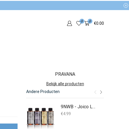
0
0
€
0.00
PRAVANA
Bekijk alle producten
Andere Producten
9NWB - Joico Lumishine Repair+ - Demi Liquid Hair Color
€
4.99