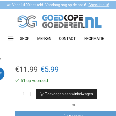
Voor 14:00 besteld.. Vandaag nog op de post!
Check it out!
SHOP
MERKEN
CONTACT
INFORMATIE
z
Oorspronkelijke
Huidige
€
11.99
€
5.99
E
prijs
prijs
51 op voorraad
was:
is:
Pravana
Toevoegen aan winkelwagen
Hush
€11.99.
€5.99.
Scalp
OF
Comfort
Solution