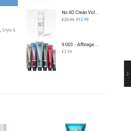
No.4D Clean Volume Detox - 250 ml - Olaplex
Oorspronkelijke
Huidige
€
29.99
€
15.99
prijs
prijs
,
Style &
was:
is:
€29.99.
€15.99.
9.003 - Affinage Infiniti 100ml
€
3.99