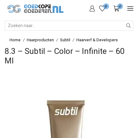
0
0
SEARCH
INPUT
Home
Haarproducten
Subtil
Haarverf & Developers
/
/
/
8.3 – Subtil – Color – Infinite – 60
Ml