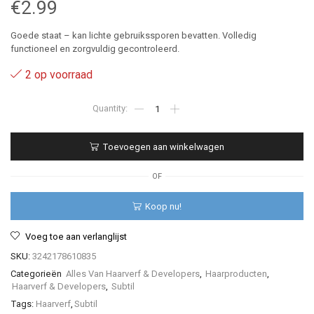
€
2.99
Goede staat – kan lichte gebruikssporen bevatten. Volledig
functioneel en zorgvuldig gecontroleerd.
2 op voorraad
8.3
-
Subtil
-
Toevoegen aan winkelwagen
Color
-
Infinite
OF
-
60
Koop nu!
ml
aantal
Voeg toe aan verlanglijst
SKU:
3242178610835
Categorieën
Alles Van Haarverf & Developers
,
Haarproducten
,
Haarverf & Developers
,
Subtil
Tags:
Haarverf
,
Subtil