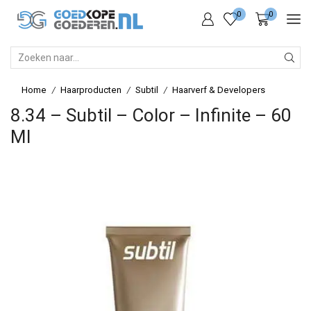
0
0
SEARCH
INPUT
Home
Haarproducten
Subtil
Haarverf & Developers
/
/
/
8.34 – Subtil – Color – Infinite – 60
Ml