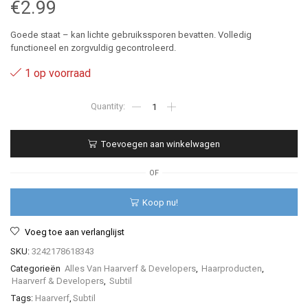
€
2.99
Goede staat – kan lichte gebruikssporen bevatten. Volledig
functioneel en zorgvuldig gecontroleerd.
1 op voorraad
8.34
-
Subtil
-
Toevoegen aan winkelwagen
Color
-
Infinite
OF
-
60
Koop nu!
ml
aantal
Voeg toe aan verlanglijst
SKU:
3242178618343
Categorieën
Alles Van Haarverf & Developers
,
Haarproducten
,
Haarverf & Developers
,
Subtil
Tags:
Haarverf
,
Subtil