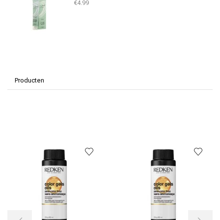
€
4.99
Producten