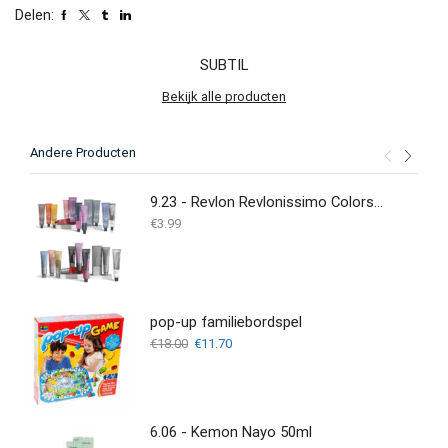
Delen:
SUBTIL
Bekijk alle producten
Andere Producten
9.23 - Revlon Revlonissimo Colorsmetique 60 ml
€
3.99
pop-up familiebordspel
Oorspronkelijke
Huidige
€
18.00
€
11.70
prijs
prijs
was:
is:
€18.00.
€11.70.
6.06 - Kemon Nayo 50ml