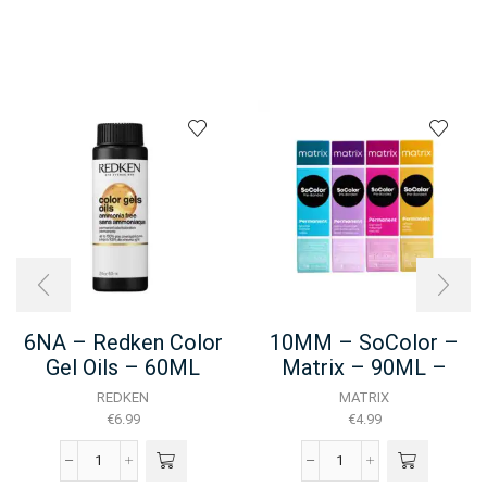
6NA – Redken Color
10MM – SoColor –
Gel Oils – 60ML
Matrix – 90ML –
NEW
REDKEN
MATRIX
€
6.99
€
4.99
6NA
10MM