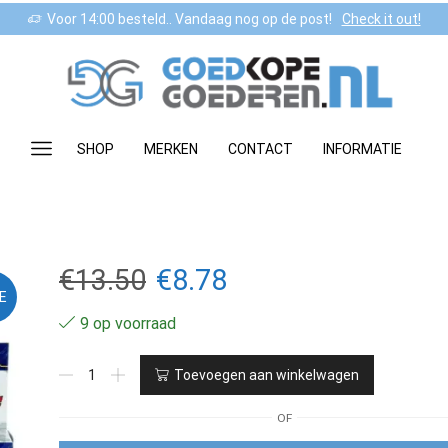
Voor 14:00 besteld.. Vandaag nog op de post!
Check it out!
SHOP
MERKEN
CONTACT
INFORMATIE
Oorspronkelijke
Huidige
€
13.50
€
8.78
E
prijs
prijs
9 op voorraad
was:
is:
SPINNER
Toevoegen aan winkelwagen
MET
€13.50.
€8.78.
LANCERING
OF
aantal