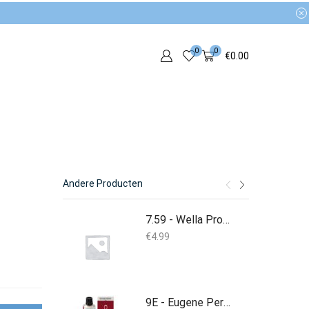
0
0
€
0.00
Andere Producten
7.59 - Wella Professionals ShineFinity - 60ml
€
4.99
9E - Eugene Perma Carmen Ultime Permanente Kleuring 60ml