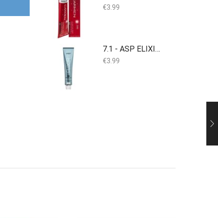
€
3.99
7.1 - ASP ELIXIR Permanent Colour 100ml
€
3.99