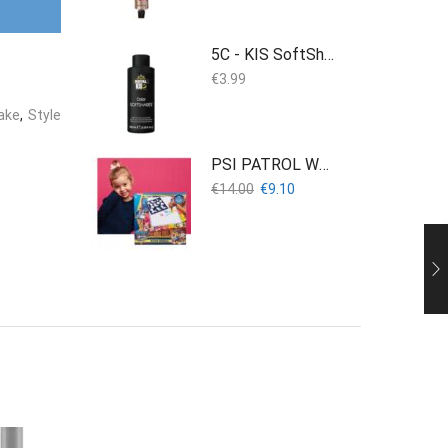
5C - KIS SoftShades 100ML
€
3.99
ake
,
Style
PSI PATROL WATER MAT watermarker sjablonen
Oorspronkelijke
Huidige
€
14.00
€
9.10
prijs
prijs
was:
is:
€14.00.
€9.10.