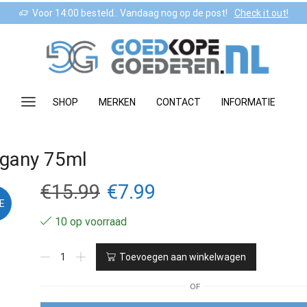
Voor 14:00 besteld.. Vandaag nog op de post!
Check it out!
SHOP
MERKEN
CONTACT
INFORMATIE
gany 75ml
Oorspronkelijke
Huidige
€
15.99
€
7.99
E
prijs
prijs
10 op voorraad
was:
is:
Milk_Shake
Toevoegen aan winkelwagen
SOS
€15.99.
€7.99.
Roots
OF
Mahogany
75ml