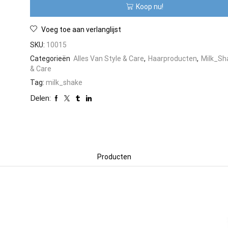
Koop nu!
aantal
Voeg toe aan verlanglijst
SKU:
10015
Categorieën
Alles Van Style & Care
,
Haarproducten
,
Milk_Sh
& Care
Tag:
milk_shake
Delen:
Producten