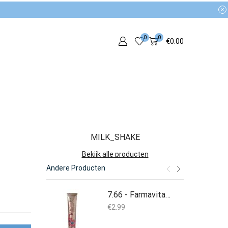
0
0
€
0.00
MILK_SHAKE
Bekijk alle producten
Andere Producten
7.66 - Farmavita - Life Color Plus - 100ML
€
2.99