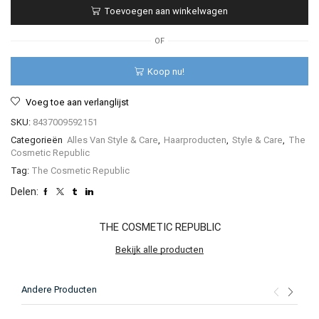
Keratin
Toevoegen aan winkelwagen
Fibers
25gr
aantal
OF
Koop nu!
Voeg toe aan verlanglijst
SKU:
8437009592151
Categorieën
Alles Van Style & Care
,
Haarproducten
,
Style & Care
,
The
Cosmetic Republic
Tag:
The Cosmetic Republic
Delen:
THE COSMETIC REPUBLIC
Bekijk alle producten
Andere Producten