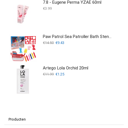
7.8 - Eugene Perma YZAE 60ml
€
3.99
Paw Patrol Sea Patroller Bath Stencil Set - BADTIJD STENCIL SET
Oorspronkelijke
Huidige
€
14.50
€
9.43
prijs
prijs
was:
is:
€14.50.
€9.43.
Artego Lola Orchid 20ml
Oorspronkelijke
Huidige
€
11.99
€
1.25
prijs
prijs
was:
is:
€11.99.
€1.25.
Producten