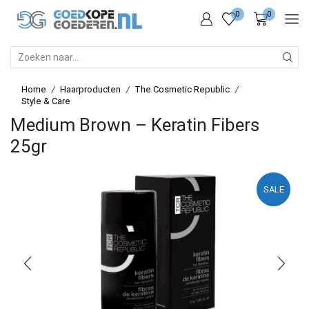
0
0
SEARCH
INPUT
Home
Haarproducten
The Cosmetic Republic
/
/
/
Style & Care
Medium Brown – Keratin Fibers
25gr
SALE