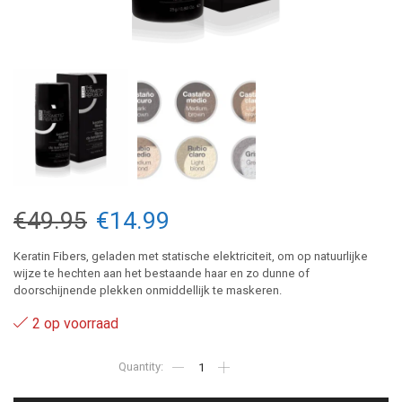
Oorspronkelijke
Huidige
€
49.95
€
14.99
prijs
prijs
Keratin Fibers, geladen met statische elektriciteit, om op natuurlijke
wijze te hechten aan het bestaande haar en zo dunne of
was:
is:
doorschijnende plekken onmiddellijk te maskeren.
€49.95.
€14.99.
2 op voorraad
Medium
brown
-