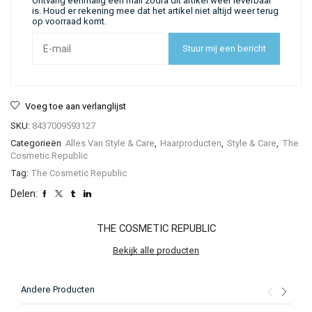
Ontvang eenmalig een mail zodra dit artikel weer leverbaar
is. Houd er rekening mee dat het artikel niet altijd weer terug
op voorraad komt.
Stuur mij een bericht
Voeg toe aan verlanglijst
SKU:
8437009593127
Categorieën
Alles Van Style & Care
,
Haarproducten
,
Style & Care
,
The
Cosmetic Republic
Tag:
The Cosmetic Republic
Delen:
THE COSMETIC REPUBLIC
Bekijk alle producten
Andere Producten