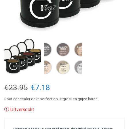
Oorspronkelijke
Huidige
€
23.95
€
7.18
prijs
prijs
Root concealer dekt perfect op uitgroei en grijze haren.
was:
is:
Uitverkocht
€23.95.
€7.18.