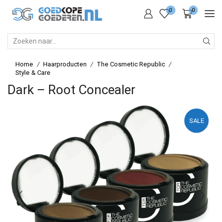
0
0
SEARCH
INPUT
Home
Haarproducten
The Cosmetic Republic
/
/
/
Style & Care
Dark – Root Concealer
SALE