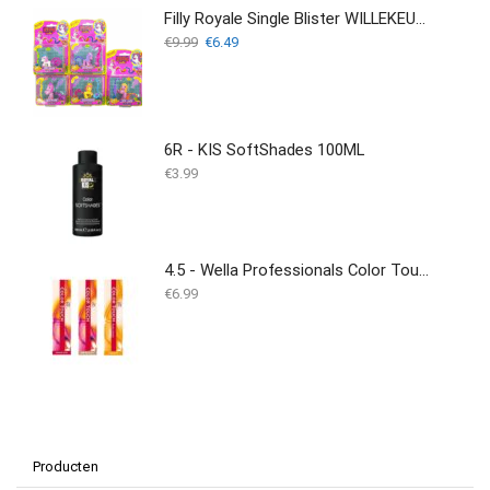
Filly Royale Single Blister WILLEKEURIG VERZONDEN
Oorspronkelijke
Huidige
€
9.99
€
6.49
prijs
prijs
was:
is:
€9.99.
€6.49.
6R - KIS SoftShades 100ML
€
3.99
4.5 - Wella Professionals Color Touch - 60ml
€
6.99
Producten