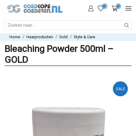
0
0
SEARCH
INPUT
/
/
/
Home
Haarproducten
Gold
Style & Care
Bleaching Powder 500ml –
GOLD
SALE