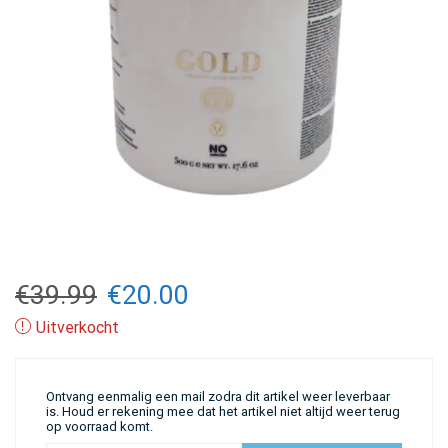
Oorspronkelijke
Huidige
€
39.99
€
20.00
prijs
prijs
Uitverkocht
was:
is:
Ontvang eenmalig een mail zodra dit artikel weer leverbaar
€39.99.
€20.00.
is. Houd er rekening mee dat het artikel niet altijd weer terug
op voorraad komt.