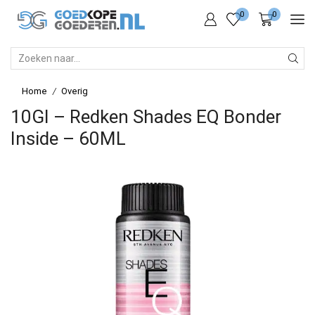
0
0
SEARCH
INPUT
Home
Overig
/
10GI – Redken Shades EQ Bonder
Inside – 60ML