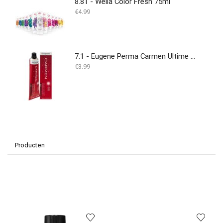
8.81 - Wella Color Fresh 75ml
€
4.99
7.1 - Eugene Perma Carmen Ultime Permanente Kleuring 60ml
€
3.99
Producten