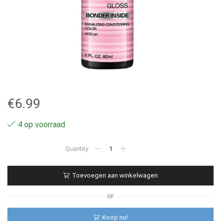
€
6.99
4 op voorraad
10GI
-
Redken
Shades
Toevoegen aan winkelwagen
EQ
Bonder
Inside
OF
-
60ML
Koop nu!