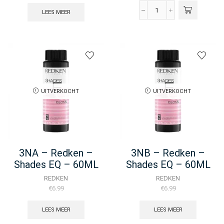
LEES MEER
3N
-
Redken
Color
Gel
Lacquers
-
60ML
aantal
UITVERKOCHT
UITVERKOCHT
3NA – Redken –
3NB – Redken –
Shades EQ – 60ML
Shades EQ – 60ML
REDKEN
REDKEN
€
6.99
€
6.99
LEES MEER
LEES MEER