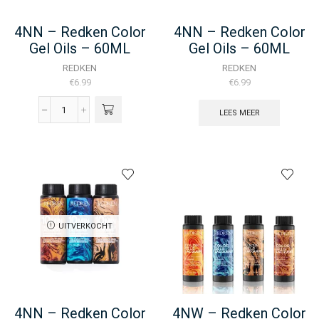
4NN – Redken Color
4NN – Redken Color
Gel Oils – 60ML
Gel Oils – 60ML
REDKEN
REDKEN
€
6.99
€
6.99
LEES MEER
4NN
-
Redken
Color
Gel
Oils
-
60ML
aantal
UITVERKOCHT
4NN – Redken Color
4NW – Redken Color