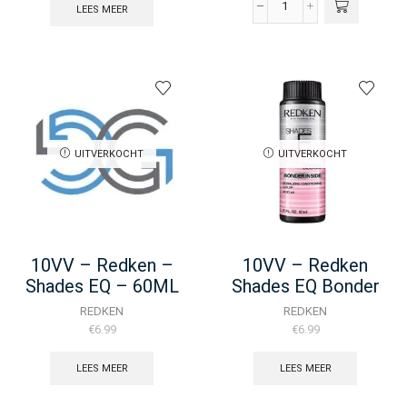
LEES MEER
10VG
-
Redken
Shades
EQ
Bonder
Inside
-
60ML
UITVERKOCHT
UITVERKOCHT
aantal
10VV – Redken –
10VV – Redken
Shades EQ – 60ML
Shades EQ Bonder
Inside – 60ML
REDKEN
REDKEN
€
6.99
€
6.99
LEES MEER
LEES MEER