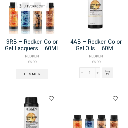
UITVERKOCHT
3RB – Redken Color
4AB – Redken Color
Gel Lacquers – 60ML
Gel Oils – 60ML
REDKEN
REDKEN
€
6.99
€
6.99
LEES MEER
4AB
-
Redken
Color
Gel
Oils
-
60ML
aantal