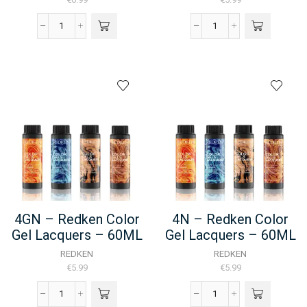
4BC
4CB
-
-
Redken
Redken
Color
Color
Gel
Gel
Oils
Lacquers
-
-
60ML
60ML
aantal
aantal
4GN – Redken Color
4N – Redken Color
Gel Lacquers – 60ML
Gel Lacquers – 60ML
REDKEN
REDKEN
€
5.99
€
5.99
4GN
4N