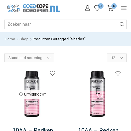
0
0
SEARCH
INPUT
Home
Shop
Producten Getagged “Shades”
Products
per
page
UITVERKOCHT
10AA – Redken
10AA – Redken