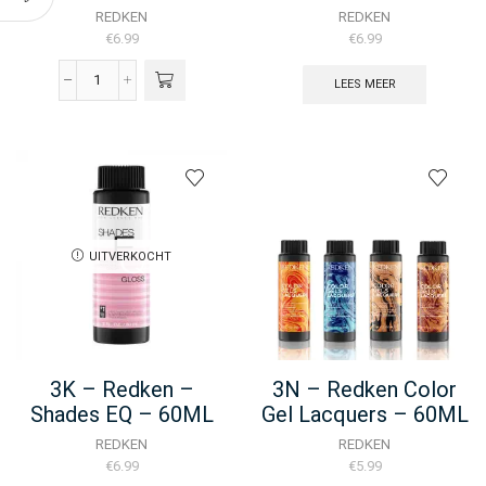
REDKEN
REDKEN
€
6.99
€
6.99
LEES MEER
3B
-
Redken
-
Shades
EQ
-
60ML
aantal
UITVERKOCHT
3K – Redken –
3N – Redken Color
Shades EQ – 60ML
Gel Lacquers – 60ML
REDKEN
REDKEN
€
6.99
€
5.99