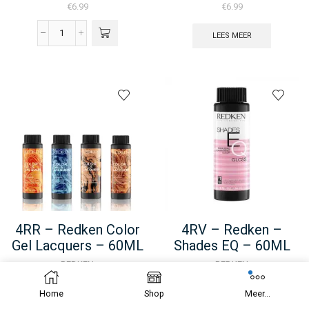
€
6.99
€
6.99
LEES MEER
4NW
-
Redken
Color
Gel
Oils
-
60ML
aantal
4RR – Redken Color
4RV – Redken –
Gel Lacquers – 60ML
Shades EQ – 60ML
REDKEN
REDKEN
€
5.99
€
6.99
Home
Shop
Meer...