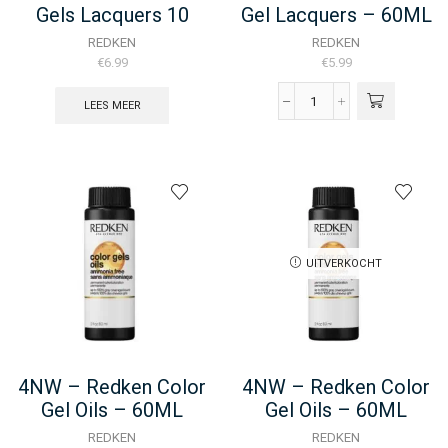
Gels Lacquers 10
Gel Lacquers – 60ML
MIN – 60ML
REDKEN
REDKEN
€
6.99
€
5.99
LEES MEER
4NW
-
Redken
Color
Gel
Lacquers
-
60ML
aantal
UITVERKOCHT
4NW – Redken Color
4NW – Redken Color
Gel Oils – 60ML
Gel Oils – 60ML
REDKEN
REDKEN