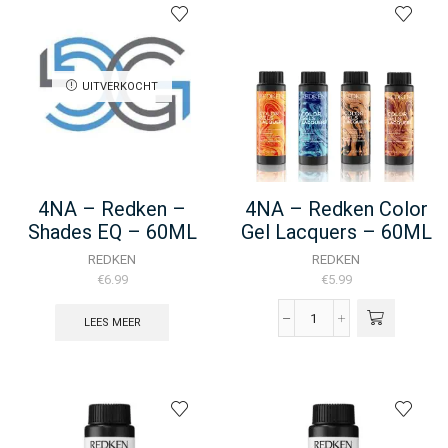
Gel
Oils
-
60ML
aantal
UITVERKOCHT
4NA – Redken –
4NA – Redken Color
Shades EQ – 60ML
Gel Lacquers – 60ML
REDKEN
REDKEN
€
6.99
€
5.99
LEES MEER
4NA
-
Redken
Color
Gel
Lacquers
-