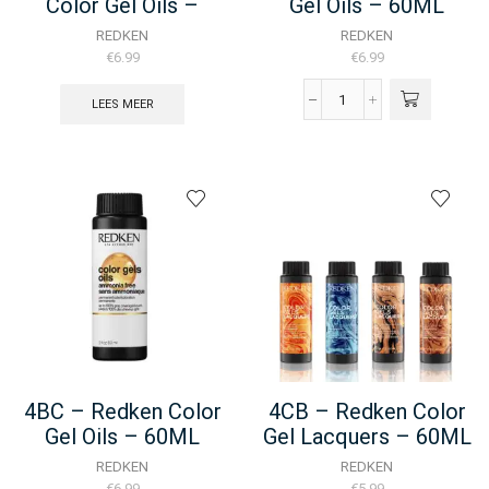
Color Gel Oils –
Gel Oils – 60ML
60ML
REDKEN
REDKEN
€
6.99
€
6.99
LEES MEER
4BC
-
Redken
Color
Gel
Oils
-
60ML
aantal
4BC – Redken Color
4CB – Redken Color
Gel Oils – 60ML
Gel Lacquers – 60ML
REDKEN
REDKEN
€
6.99
€
5.99