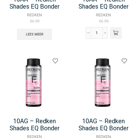
Shades EQ Bonder
Shades EQ Bonder
Inside – 60ML
Inside – 60ML
REDKEN
REDKEN
€
6.99
€
6.99
LEES MEER
10AA
-
Redken
Shades
EQ
Bonder
Inside
-
60ML
aantal
10AG – Redken
10AG – Redken
Shades EQ Bonder
Shades EQ Bonder
Inside – 60ML
Inside – 60ML
REDKEN
REDKEN