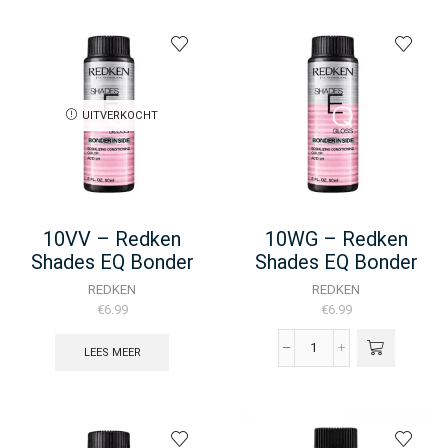
UITVERKOCHT
10VV – Redken
10WG – Redken
Shades EQ Bonder
Shades EQ Bonder
Inside – 60ML
Inside – 60ML
REDKEN
REDKEN
€
6.99
€
6.99
LEES MEER
10WG
-
Redken
Shades
EQ