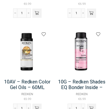
€
6.99
€
6.99
10AG
10AG
-
-
Redken
Redken
Shades
Shades
EQ
EQ
Bonder
Bonder
Inside
Inside
-
-
60ML
60ML
aantal
aantal
10AV – Redken Color
10G – Redken Shades
Gel Oils – 60ML
EQ Bonder Inside –
60ML
REDKEN
REDKEN
€
6.99
€
6.99