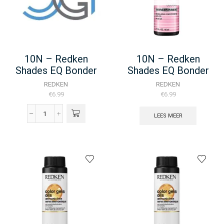
10N – Redken
10N – Redken
Shades EQ Bonder
Shades EQ Bonder
Inside – 60ML
Inside – 60ML
REDKEN
REDKEN
€
6.99
€
6.99
LEES MEER
10N
-
Redken
Shades
EQ
Bonder
Inside
-
60ML
aantal