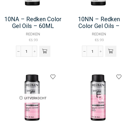
10NA – Redken Color
10NN – Redken
Gel Oils – 60ML
Color Gel Oils –
60ML
REDKEN
REDKEN
€
6.99
€
6.99
10NA
10NN
-
-
Redken
Redken
Color
Color
Gel
Gel
Oils
Oils
-
-
60ML
60ML
UITVERKOCHT
aantal
aantal