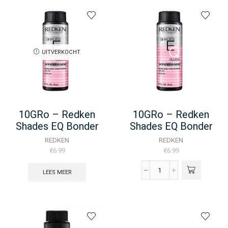
Shades
EQ
Bonder
Inside
-
60ML
UITVERKOCHT
aantal
10GRo – Redken
10GRo – Redken
Shades EQ Bonder
Shades EQ Bonder
Inside – 60ML
Inside – 60ML
REDKEN
REDKEN
€
6.99
€
6.99
LEES MEER
10GRo
-
Redken
Shades
EQ
Bonder