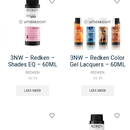
Oils
-
60ML
aantal
UITVERKOCHT
UITVERKOCHT
3NW – Redken –
3NW – Redken Color
Shades EQ – 60ML
Gel Lacquers – 60ML
REDKEN
REDKEN
€
6.99
€
5.99
LEES MEER
LEES MEER