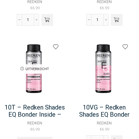
REDKEN
REDKEN
€
6.99
€
6.99
10P
10P
-
-
Redken
Redken
Color
Color
Gel
Gel
Oils
Oils
-
-
60ML
60ML
UITVERKOCHT
aantal
aantal
10T – Redken Shades
10VG – Redken
EQ Bonder Inside –
Shades EQ Bonder
60ML
Inside – 60ML
REDKEN
REDKEN
€
6.99
€
6.99