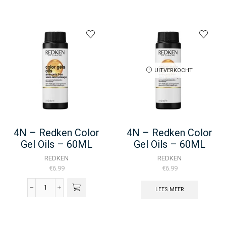
-
-
Redken
Redken
Color
Color
Gel
Gel
Lacquers
Lacquers
-
-
60ML
60ML
UITVERKOCHT
aantal
aantal
4N – Redken Color
4N – Redken Color
Gel Oils – 60ML
Gel Oils – 60ML
REDKEN
REDKEN
€
6.99
€
6.99
LEES MEER
4N
-
Redken
Color