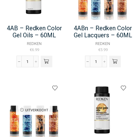
4AB – Redken Color
4ABn – Redken Color
Gel Oils – 60ML
Gel Lacquers – 60ML
REDKEN
REDKEN
€
6.99
€
5.99
4AB
4ABn
-
-
Redken
Redken
Color
Color
Gel
Gel
Oils
Lacquers
-
-
60ML
60ML
UITVERKOCHT
aantal
aantal