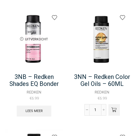
UITVERKOCHT
3NB – Redken
3NN – Redken Color
Shades EQ Bonder
Gel Oils – 60ML
Inside – 60ML
REDKEN
REDKEN
€
6.99
€
6.99
LEES MEER
3NN
-
Redken
Color
Gel