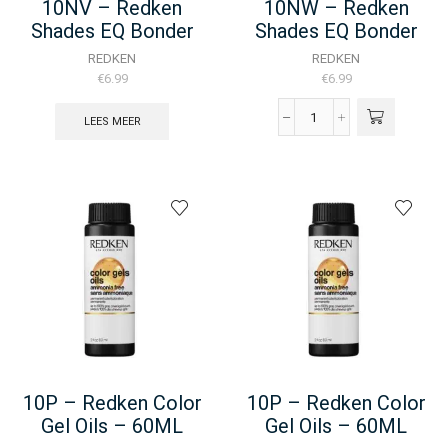
10NV – Redken
10NW – Redken
Shades EQ Bonder
Shades EQ Bonder
Inside – 60ML
Inside – 60ML
REDKEN
REDKEN
€
6.99
€
6.99
LEES MEER
10NW
-
Redken
Shades
EQ
Bonder
Inside
-
60ML
aantal
10P – Redken Color
10P – Redken Color
Gel Oils – 60ML
Gel Oils – 60ML