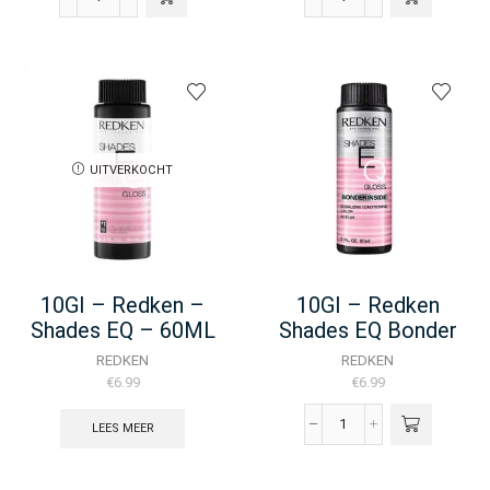
10AV
10G
-
-
Redken
Redken
Color
Shades
Gel
EQ
Oils
Bonder
-
Inside
60ML
-
UITVERKOCHT
aantal
60ML
aantal
10GI – Redken –
10GI – Redken
Shades EQ – 60ML
Shades EQ Bonder
Inside – 60ML
REDKEN
REDKEN
€
6.99
€
6.99
LEES MEER
10GI
-
Redken