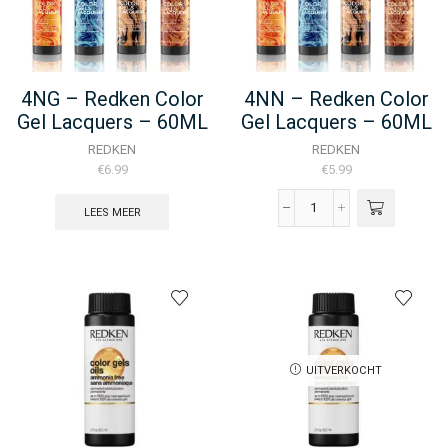
4NG – Redken Color
4NN – Redken Color
Gel Lacquers – 60ML
Gel Lacquers – 60ML
REDKEN
REDKEN
€
6.99
€
5.99
LEES MEER
4NN
-
Redken
Color
Gel
Lacquers
-
60ML
aantal
UITVERKOCHT