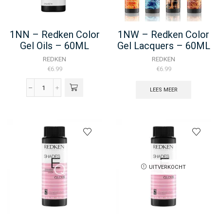
aantal
1NN – Redken Color
1NW – Redken Color
Gel Oils – 60ML
Gel Lacquers – 60ML
REDKEN
REDKEN
€
6.99
€
6.99
LEES MEER
1NN
-
Redken
Color
Gel
Oils
-
60ML
aantal
UITVERKOCHT