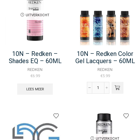
Inside
-
60ML
UITVERKOCHT
aantal
10N – Redken –
10N – Redken Color
Shades EQ – 60ML
Gel Lacquers – 60ML
REDKEN
REDKEN
€
6.99
€
5.99
LEES MEER
10N
-
Redken
Color
Gel
Lacquers
-
60ML
aantal
UITVERKOCHT