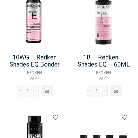
Bonder
Inside
-
60ML
aantal
10WG – Redken
1B – Redken –
Shades EQ Bonder
Shades EQ – 60ML
Inside – 60ML
REDKEN
REDKEN
€
6.99
€
6.99
10WG
1B
-
-
Redken
Redken
Shades
-
EQ
Shades
Bonder
EQ
Inside
-
-
60ML