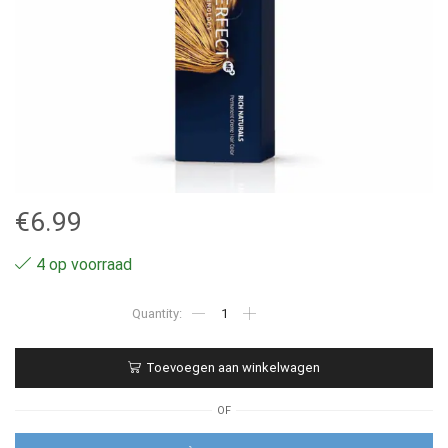
€
6.99
4 op voorraad
7.05
-
Wella
Professionals
Toevoegen aan winkelwagen
–
Koleston
Perfect
OF
–
60ml