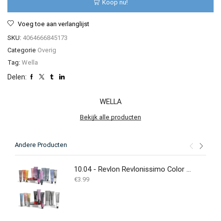
Koop nu!
aantal
Voeg toe aan verlanglijst
SKU:
4064666845173
Categorie
Overig
Tag:
Wella
Delen:
WELLA
Bekijk alle producten
Andere Producten
10.04 - Revlon Revlonissimo Color Excel Gloss 70 ml
€
3.99