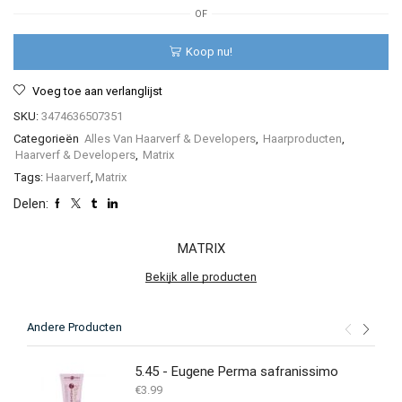
Extra
OF
Blonde
90ML
Koop nu!
aantal
Voeg toe aan verlanglijst
SKU:
3474636507351
Categorieën
Alles Van Haarverf & Developers
,
Haarproducten
,
Haarverf & Developers
,
Matrix
Tags:
Haarverf
,
Matrix
Delen:
MATRIX
Bekijk alle producten
Andere Producten
5.45 - Eugene Perma safranissimo
€
3.99