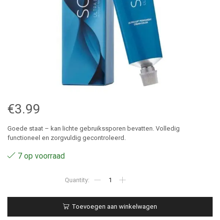
€
3.99
Goede staat – kan lichte gebruikssporen bevatten. Volledig
functioneel en zorgvuldig gecontroleerd.
7 op voorraad
UL-
AJ
-
Matrix
Toevoegen aan winkelwagen
SoColor
Beauty