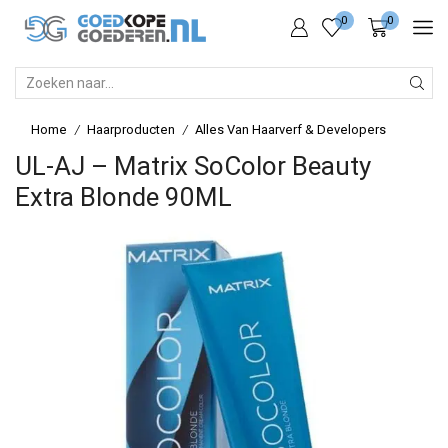
0
0
SEARCH
INPUT
Home
Haarproducten
Alles Van Haarverf & Developers
/
/
UL-AJ – Matrix SoColor Beauty
Extra Blonde 90ML