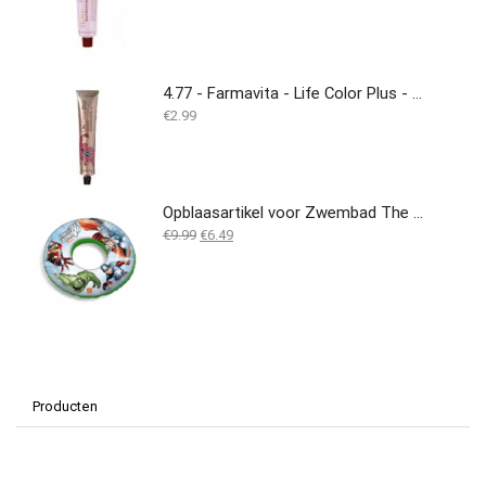
4.77 - Farmavita - Life Color Plus - 100ML
€
2.99
Opblaasartikel voor Zwembad The Avengers PVC (50 cm)
Oorspronkelijke
Huidige
€
9.99
€
6.49
prijs
prijs
was:
is:
€9.99.
€6.49.
Producten