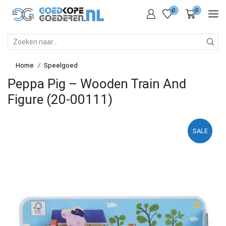
0
0
SEARCH
INPUT
Home
Speelgoed
/
Peppa Pig – Wooden Train And
Figure (20-00111)
SALE