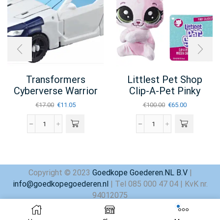
Transformers
Littlest Pet Shop
Cyberverse Warrior
Clip-A-Pet Pinky
Class – Actiefiguur
Calicoco
Oorspronkelijke
Huidige
Oorspronkelijke
Huidige
€
17.00
€
11.05
€
100.00
€
65.00
prijs
prijs
prijs
prijs
was:
is:
was:
is:
Transformers
Littlest
€17.00.
€11.05.
€100.00.
€65.00.
Cyberverse
Pet
Warrior
Shop
Class
Clip-
-
a-
Copyright © 2023
Goedkope Goederen.NL B.V
|
Actiefiguur
Pet
info@goedkopegoederen.nl
| Tel 085 000 47 04 | KvK nr.
aantal
Pinky
Calicoco
94012075
aantal