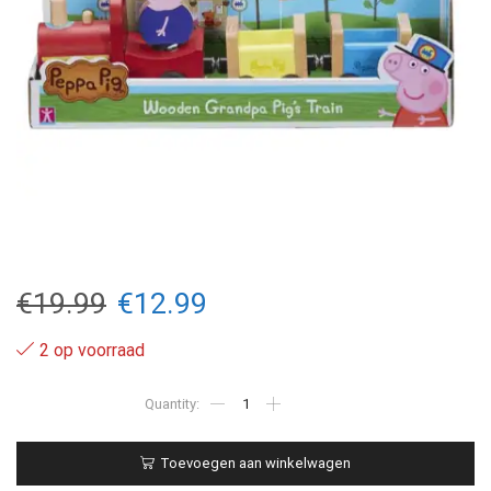
Oorspronkelijke
Huidige
€
19.99
€
12.99
prijs
prijs
2 op voorraad
was:
is:
Peppa
Pig
€19.99.
€12.99.
-
Wooden
Toevoegen aan winkelwagen
Train
and