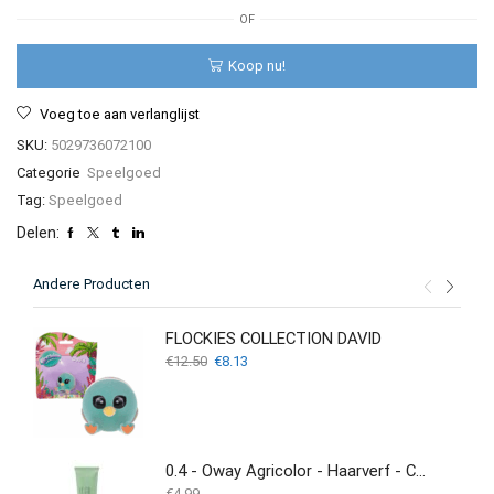
Figure
OF
(20-
00111)
Koop nu!
aantal
Voeg toe aan verlanglijst
SKU:
5029736072100
Categorie
Speelgoed
Tag:
Speelgoed
Delen:
Andere Producten
FLOCKIES COLLECTION DAVID
Oorspronkelijke
Huidige
€
12.50
€
8.13
prijs
prijs
was:
is:
€12.50.
€8.13.
0.4 - Oway Agricolor - Haarverf - Corrector - 50ML
€
4.99