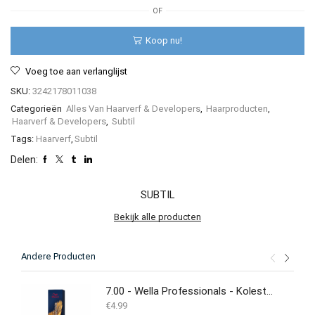
Crème
OF
Colorante
-
Koop nu!
60
ml
Voeg toe aan verlanglijst
aantal
SKU:
3242178011038
Categorieën
Alles Van Haarverf & Developers
,
Haarproducten
,
Haarverf & Developers
,
Subtil
Tags:
Haarverf
,
Subtil
Delen:
SUBTIL
Bekijk alle producten
Andere Producten
7.00 - Wella Professionals - Koleston Perfect - 60ml
€
4.99