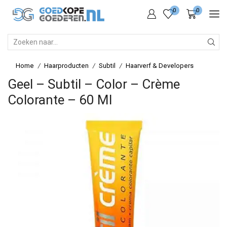
0
0
SEARCH
INPUT
Home
Haarproducten
Subtil
Haarverf & Developers
/
/
/
Geel – Subtil – Color – Crème
Colorante – 60 Ml