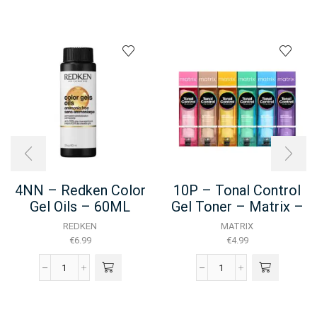
4NN – Redken Color
10P – Tonal Control
Gel Oils – 60ML
Gel Toner – Matrix –
90ml
REDKEN
MATRIX
€
6.99
€
4.99
4NN
10P
-
-
Redken
Tonal
Color
Control