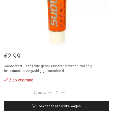
€
2.99
Goede staat – kan lichte gebruikssporen bevatten. Volledig
functioneel en zorgvuldig gecontroleerd.
2 op voorraad
Geel
-
Subtil
-
Toevoegen aan winkelwagen
Color
-