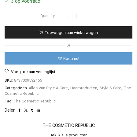
3 op voorraad
€33.95.
€10.19.
Auburn
-
Natural
Brows
Toevoegen aan winkelwagen
aantal
OF
Koop nu!
Voeg toe aan verlanglijst
SKU:
8437009592465
Categorieën
Alles Van Style & Care
,
Haarproducten
,
Style & Care
,
The
Cosmetic Republic
Tag:
The Cosmetic Republic
Delen:
THE COSMETIC REPUBLIC
Bekijk alle producten