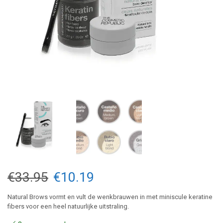
Oorspronkelijke
Huidige
€
33.95
€
10.19
prijs
prijs
Natural Brows vormt en vult de wenkbrauwen in met miniscule keratine
fibers voor een heel natuurlijke uitstraling.
was:
is: