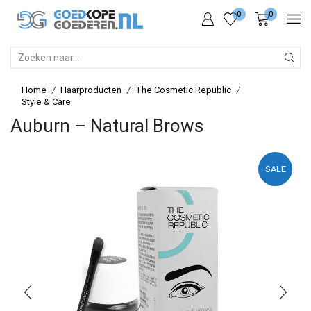
0
0
SEARCH
INPUT
Home
Haarproducten
The Cosmetic Republic
/
/
/
Style & Care
Auburn – Natural Brows
SALE