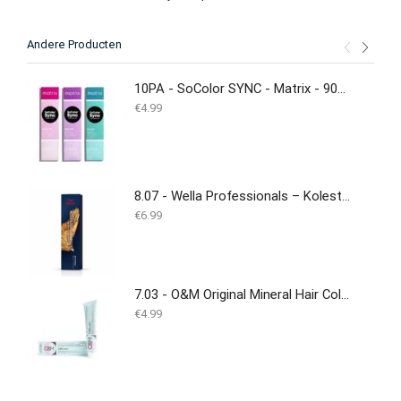
Andere Producten
10PA - SoColor SYNC - Matrix - 90ML - NEW
€
4.99
8.07 - Wella Professionals – Koleston Perfect – 60ml
€
6.99
7.03 - O&M Original Mineral Hair Colouring Cream - 100ML
€
4.99